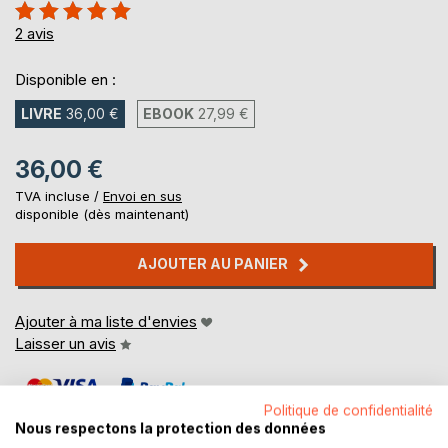
Évaluation:
100%
2
avis
Disponible en :
LIVRE
36,00 €
EBOOK
27,99 €
36,00 €
TVA incluse /
Envoi en sus
disponible (dès maintenant)
AJOUTER AU PANIER
Ajouter à ma liste d'envies
Laisser un avis
Politique de confidentialité
Nous respectons la protection des données