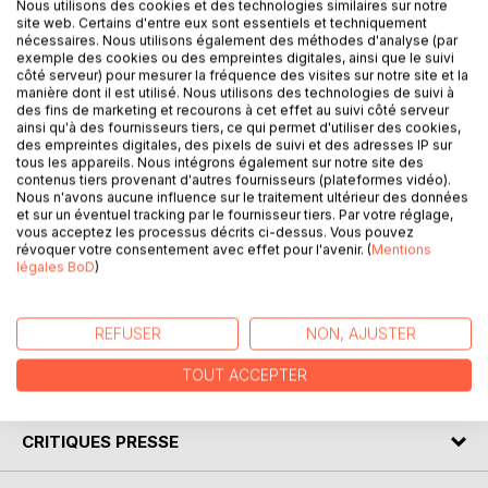
Nous utilisons des cookies et des technologies similaires sur notre
site web. Certains d'entre eux sont essentiels et techniquement
nécessaires. Nous utilisons également des méthodes d'analyse (par
DESCRIPTION
exemple des cookies ou des empreintes digitales, ainsi que le suivi
côté serveur) pour mesurer la fréquence des visites sur notre site et la
manière dont il est utilisé. Nous utilisons des technologies de suivi à
des fins de marketing et recourons à cet effet au suivi côté serveur
Nous ne pouvons pas être en bonne santé si nous habitons
ainsi qu'à des fournisseurs tiers, ce qui permet d'utiliser des cookies,
dans un lieu malsain. Le présent livre est consacré à
des empreintes digitales, des pixels de suivi et des adresses IP sur
l'harmonisation des lieux (habitat et lieux sacrés). Il détaille
tous les appareils. Nous intégrons également sur notre site des
contenus tiers provenant d'autres fournisseurs (plateformes vidéo).
les facteurs naturels, artificiels, métaphysiques et les
Nous n'avons aucune influence sur le traitement ultérieur des données
vécus de la Terre, qui influent sur le foyer et ses
et sur un éventuel tracking par le fournisseur tiers. Par votre réglage,
occupants. Il précise les moyens pour les identifier puis les
vous acceptez les processus décrits ci-dessus. Vous pouvez
révoquer votre consentement avec effet pour l'avenir. (
Mentions
harmoniser. Un protocole progressif est proposé pour
légales BoD
)
mettre en pratique cette harmonisation en donnant des
conseils et des exemples d'appareils à utiliser. L'objectif
est de transformer l'habitat en lieu de ressourcement vital.
REFUSER
NON, AJUSTER
TOUT ACCEPTER
AUTEUR(S)
CRITIQUES PRESSE