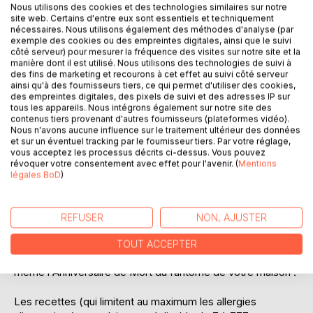
Nous utilisons des cookies et des technologies similaires sur notre
site web. Certains d'entre eux sont essentiels et techniquement
nécessaires. Nous utilisons également des méthodes d'analyse (par
exemple des cookies ou des empreintes digitales, ainsi que le suivi
côté serveur) pour mesurer la fréquence des visites sur notre site et la
DESCRIPTION
manière dont il est utilisé. Nous utilisons des technologies de suivi à
des fins de marketing et recourons à cet effet au suivi côté serveur
ainsi qu'à des fournisseurs tiers, ce qui permet d'utiliser des cookies,
Grâce à ce livre de cuisine non-officiel réalisez tous les
des empreintes digitales, des pixels de suivi et des adresses IP sur
tous les appareils. Nous intégrons également sur notre site des
incontournables du monde des sorciers :
contenus tiers provenant d'autres fournisseurs (plateformes vidéo).
les plats favoris de Harry (tarte à la mélasse, jus de
Nous n'avons aucune influence sur le traitement ultérieur des données
citrouille...), les fameuses confiseries (fondants du
et sur un éventuel tracking par le fournisseur tiers. Par votre réglage,
vous acceptez les processus décrits ci-dessus. Vous pouvez
chaudron, dragées surprises, chocogrenouilles...), les
révoquer votre consentement avec effet pour l'avenir. (
Mentions
célèbres potions (polynectar, felix felicis...), les péchés-
légales BoD
)
mignons des professeurs (biscuits-rochers, mot de passe
du directeur...), mais aussi les petits plats de Molly ou les
bonnes recettes de Kreatur et bien plus encore !
REFUSER
NON, AJUSTER
De quoi organiser un banquet à l'Ecole des Sorciers, une
TOUT ACCEPTER
fête dans la salle commune, un dîner chez Tante Pétunia ou
même l'Anniversaire de Mort du fantôme de votre maison !
Les recettes (qui limitent au maximum les allergies