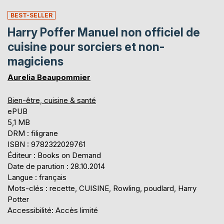
BEST-SELLER
Harry Poffer Manuel non officiel de
cuisine pour sorciers et non-
magiciens
Aurelia Beaupommier
Bien-être, cuisine & santé
ePUB
5,1 MB
DRM : filigrane
ISBN : 9782322029761
Éditeur : Books on Demand
Date de parution : 28.10.2014
Langue : français
Mots-clés : recette, CUISINE, Rowling, poudlard, Harry
Potter
Accessibilité: Accès limité