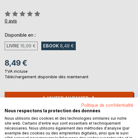
Évaluation:
0%
0
avis
Disponible en :
LIVRE
16,99 €
EBOOK
8,49 €
8,49 €
TVA incluse
Téléchargement disponible dès maintenant
AJOUTER AU PANIER
Politique de confidentialité
Nous respectons la protection des données
Ajouter à ma liste d'envies
Nous utilisons des cookies et des technologies similaires sur notre
Laisser un avis
site web. Certains d'entre eux sont essentiels et techniquement
nécessaires. Nous utilisons également des méthodes d'analyse (par
exemple des cookies ou des empreintes digitales, ainsi que le suivi