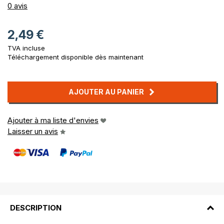
0%
0
avis
2,49 €
TVA incluse
Téléchargement disponible dès maintenant
AJOUTER AU PANIER
Ajouter à ma liste d'envies
Laisser un avis
DESCRIPTION