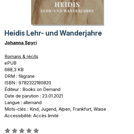
Heidis Lehr- und Wanderjahre
Johanna Spyri
Romans & récits
ePUB
688,3 KB
DRM : filigrane
ISBN : 9782322180820
Éditeur : Books on Demand
Date de parution : 23.01.2021
Langue : allemand
Mots-clés : Kind, Jugend, Alpen, Frankfurt, Waise
Accessibilité: Accès limité
Évaluation: