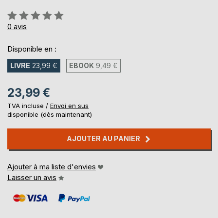
Évaluation:
0%
0
avis
Disponible en :
LIVRE
23,99 €
EBOOK
9,49 €
23,99 €
TVA incluse /
Envoi en sus
disponible (dès maintenant)
AJOUTER AU PANIER
Ajouter à ma liste d'envies
Laisser un avis