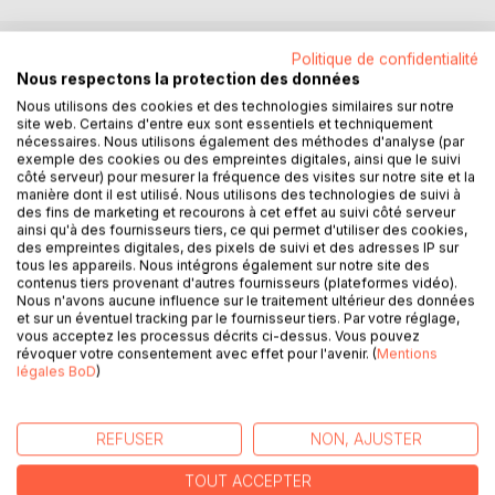
Politique de confidentialité
DESCRIPTION
Nous respectons la protection des données
Nous utilisons des cookies et des technologies similaires sur notre
site web. Certains d'entre eux sont essentiels et techniquement
48 photos dont 44 en couleurs, prises avec un Leica au
nécessaires. Nous utilisons également des méthodes d'analyse (par
exemple des cookies ou des empreintes digitales, ainsi que le suivi
cours de promenades d'un photographe amateur entre
côté serveur) pour mesurer la fréquence des visites sur notre site et la
1965 et 1985 dans les campagnes françaises (en
manière dont il est utilisé. Nous utilisons des technologies de suivi à
Auvergne, dans le Sud-Ouest, les Alpes, la Vendée).
des fins de marketing et recourons à cet effet au suivi côté serveur
ainsi qu'à des fournisseurs tiers, ce qui permet d'utiliser des cookies,
Clichés (souvent au téléobjectif) représentant
des empreintes digitales, des pixels de suivi et des adresses IP sur
majoritairement des insectes et des fleurs, mais aussi des
tous les appareils. Nous intégrons également sur notre site des
champignons à aspect floral, des araignées et des
contenus tiers provenant d'autres fournisseurs (plateformes vidéo).
gastéropodes.
Nous n'avons aucune influence sur le traitement ultérieur des données
et sur un éventuel tracking par le fournisseur tiers. Par votre réglage,
Intérêt esthétique et documentaire (certaines espèces qui
vous acceptez les processus décrits ci-dessus. Vous pouvez
étaient encore courantes dans les années 1965-85 sont
révoquer votre consentement avec effet pour l'avenir. (
Mentions
aujourd'hui menacées, comme le scarabée pique-prune),
légales BoD
)
mais surtout observation émouvante de l'interdépendance
du végétal et de l'animal, saisi dans son milieu naturel, et
REFUSER
NON, AJUSTER
aussi témoignage des regards croisés entre le
photographe et les insectes représentés : la mante
TOUT ACCEPTER
religieuse, le carabe doré, et le Rhagium sycophanta