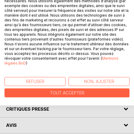
nécessaires. Nous utilisons également des méthodes d'analyse (par
DESCRIPTION
exemple des cookies ou des empreintes digitales, ainsi que le suivi
côté serveur) pour mesurer la fréquence des visites sur notre site et la
manière dont il est utilisé. Nous utilisons des technologies de suivi à
Venez découvrir la pièce de Victor Hugo grâce à une
des fins de marketing et recourons à cet effet au suivi côté serveur
ainsi qu'à des fournisseurs tiers, ce qui permet d'utiliser des cookies,
analyse littéraire de référence !
des empreintes digitales, des pixels de suivi et des adresses IP sur
tous les appareils. Nous intégrons également sur notre site des
Écrite par un spécialiste universitaire, cette fiche de lecture
contenus tiers provenant d'autres fournisseurs (plateformes vidéo).
Nous n'avons aucune influence sur le traitement ultérieur des données
est recommandée par de nombreux enseignants. Cet
et sur un éventuel tracking par le fournisseur tiers. Par votre réglage,
ouvrage contient la biographie de l'écrivain, le résumé
vous acceptez les processus décrits ci-dessus. Vous pouvez
détaillé, le mouvement littéraire, le contexte de publication
révoquer votre consentement avec effet pour l'avenir. (
Mentions
de l'œuvre et l'analyse complète.
légales BoD
)
Retrouvez tous nos titres sur : www.fichedelecture.fr.
REFUSER
NON, AJUSTER
AUTEUR(S)
TOUT ACCEPTER
CRITIQUES PRESSE
AVIS