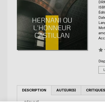
DRM 
ISB
Édi
Date
Lang
Mot
amo
Acce
Éval
0%
Disp
DESCRIPTION
AUTEUR(S)
CRITIQUES
RÉSUMÉ :