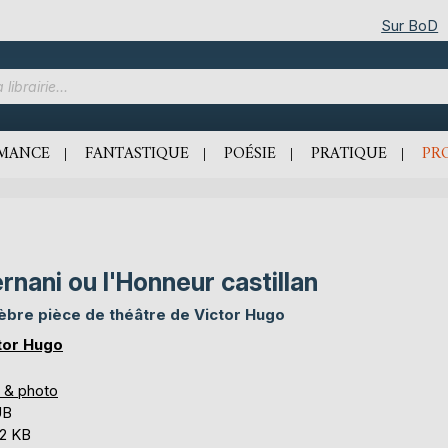
Sur BoD
MANCE
FANTASTIQUE
POÉSIE
PRATIQUE
PR
rnani ou l'Honneur castillan
èbre pièce de théâtre de Victor Hugo
tor Hugo
s & photo
UB
,2 KB