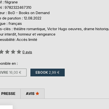
: filigrane
N : 9782322467310
teur : BoD - Books on Demand
 de parution : 12.08.2022
ue : français
s-clés : théâtre romantique, Victor Hugo oeuvres, drame historiq
ur interdit, honneur et vengeance
ssibilité: Accès limité
uation:
0
avis
onible en :
LIVRE
16,00 €
EBOOK
2,99 €
 PRESSE
AVIS