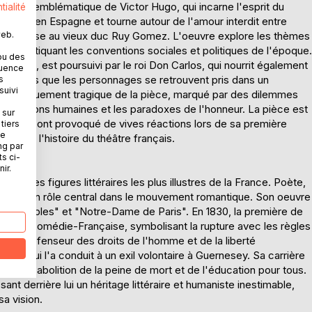
théâtre emblématique de Victor Hugo, qui incarne l'esprit du
tialité
déroule en Espagne et tourne autour de l'amour interdit entre
web.
ol, promise au vieux duc Ruy Gomez. L'oeuvre explore les thèmes
t en critiquant les conventions sociales et politiques de l'époque.
ou des
 père, est poursuivi par le roi Don Carlos, qui nourrit également
quence
nt alors que les personnages se retrouvent pris dans un
s
suivi
s. Le dénouement tragique de la pièce, marqué par des dilemmes
des émotions humaines et les paradoxes de l'honneur. La pièce est
 sur
lle, qui ont provoqué de vives réactions lors de sa première
tiers
ne
f dans l'histoire du théâtre français.
ng par
ts ci-
ir.
'une des figures littéraires les plus illustres de la France. Poète,
a joué un rôle central dans le mouvement romantique. Son oeuvre
s Misérables" et "Notre-Dame de Paris". En 1830, la première de
n de la Comédie-Française, symbolisant la rupture avec les règles
dent défenseur des droits de l'homme et de la liberté
 ce qui l'a conduit à un exil volontaire à Guernesey. Sa carrière
 de l'abolition de la peine de mort et de l'éducation pour tous.
ant derrière lui un héritage littéraire et humaniste inestimable,
a vision.