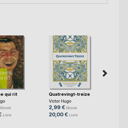
 qui rit
Quatrevingt-treize
Le De
cond
ugo
Victor Hugo
Victor
2,99 €
Ebook
Ebook
2,99
€
20,00 €
Livre
Livre
15,0