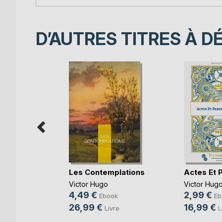
D’AUTRES TITRES À D
Les Contemplations
Actes Et 
de
Victor Hugo
Victor Hug
Gustave
4,49 €
2,99 €
Ebook
Eb
26,99 €
16,99 €
Livre
L
ok