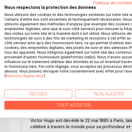
"Hernani ou l'Honneur castillan" est une pièce de 
Politique de confiden
Nous respectons la protection des données
romantisme français du XIXe siècle. L'intrigue se 
Nous utilisons des cookies et des technologies similaires sur notre site 
Hernani, un noble banni devenu bandit, et Doña S
Certains d'entre eux sont essentiels et techniquement nécessaires. Nous
de l'honneur, de la vengeance et de la passion, tou
utilisons également des méthodes d'analyse (par exemple des cookies 
Hernani, en quête de vengeance pour la mort de son
empreintes digitales, ainsi que le suivi côté serveur) pour mesurer la fré
des sentiments pour Doña Sol. Les tensions monte
des visites sur notre site et la manière dont il est utilisé. Nous utilisons de
technologies de suivi à des fins de marketing et recourons à cet effet au 
tourbillon de trahisons et d'alliances inattendue
côté serveur ainsi qu'à des fournisseurs tiers, ce qui permet d'utiliser des
moraux et des sacrifices, illustre la complexité 
cookies, des empreintes digitales, des pixels de suivi et des adresses IP
célèbre pour son style lyrique et son audace forme
tous les appareils. Nous intégrons également sur notre site des contenus 
provenant d'autres fournisseurs (plateformes vidéo). Nous n'avons aucu
représentation en 1830, marquant un tournant décisi
influence sur le traitement ultérieur des données et sur un éventuel tracki
le fournisseur tiers. Par votre réglage, vous acceptez les processus décri
L'AUTEUR :
dessus. Vous pouvez révoquer votre consentement avec effet pour l'aven
(
Mentions légales BoD
)
Victor Hugo, né le 26 février 1802 à Besançon, est l
dramaturge, romancier et homme politique, Hugo 
prolifique inclut des chefs-d'oeuvre tels que "Le
REFUSER
NON, AJUSTER
"Hernani" provoque une véritable "bataille" au sei
classiques du théâtre. Hugo a également été un ar
TOUT ACCEPTER
d'expression, s'opposant fermement à Napoléon III,
politique est marquée par son engagement en faveur
Victor Hugo est décédé le 22 mai 1885 à Paris, laiss
célébré à travers le monde pour sa profondeur et s