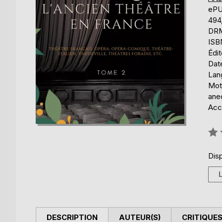
eP
494
DRM 
ISB
Édi
Date
Lang
Mots
anec
Acce
Éval
0%
Disp
DESCRIPTION
AUTEUR(S)
CRITIQUES