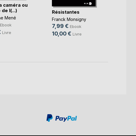
la caméra ou
Ciném
 de l(...)
Résistantes
Club L
he Mené
Associ
Franck Monsigny
9,99
Ebook
7,99 €
Ebook
€
Livre
10,00 €
Livre