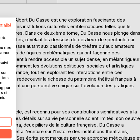
ce" par Albert Du Casse est une exploration fascinante des
tialité
ime sur les institutions culturelles emblématiques telles que le
bien d'autres. Dans ce deuxième tome, Du Casse nous plonge dan
web.
 captivantes, révélant les dessous de ces lieux de spectacle qui
livre s'adresse autant aux passionnés de théâtre qu'aux amateurs
ou des
es portraits de figures emblématiques qui ont façonné ces
quence
s
uteur parvient à rendre accessible un sujet dense, en mêlant rigueur
suivi
iront comment les évolutions politiques, sociales et artistiques
e en France, tout en explorant les interactions entre ces
 sur
tiers
tation à redécouvrir la richesse du patrimoine théâtral français à
ne
t en offrant une perspective unique sur l'évolution des pratiques
ng par
ts ci-
ir.
XIXe siècle, est reconnu pour ses contributions significatives à la
 que les détails sur sa vie personnelle soient limités, son oeuvre
t l'opéra, deux piliers de la culture française. Du Casse a
che et à l'écriture sur l'histoire des institutions théâtrales,
évolution. Ses écrits sont marqués par une approche méticuleuse e