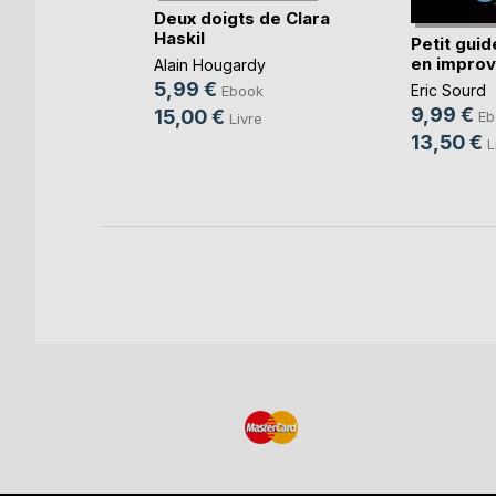
trich on
Deux doigts de Clara
Haskil
Petit guid
en improvi
Alain Hougardy
5,99 €
Eric Sourd
k
Ebook
9,99 €
15,00 €
Eb
re
Livre
13,50 €
L