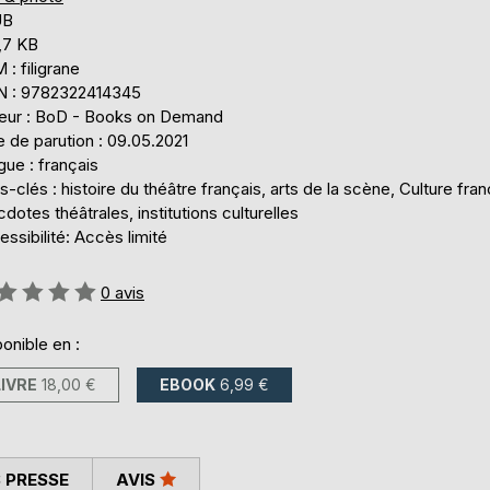
UB
,7 KB
: filigrane
N : 9782322414345
teur : BoD - Books on Demand
 de parution : 09.05.2021
ue : français
-clés : histoire du théâtre français, arts de la scène, Culture fran
dotes théâtrales, institutions culturelles
ssibilité: Accès limité
uation:
0
avis
onible en :
LIVRE
18,00 €
EBOOK
6,99 €
 PRESSE
AVIS