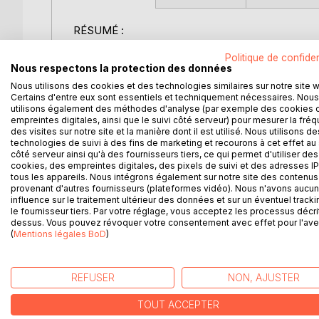
RÉSUMÉ :
"Histoire anecdotique de l'ancien théâtre en Fran
Politique de confiden
coulisses du théâtre français, offrant un regard int
Nous respectons la protection des données
Théâtre Français, l'Opéra, l'Opéra-Comique, et 
Nous utilisons des cookies et des technologies similaires sur notre site 
un récit riche en détails historiques et anecdotes
Certains d'entre eux sont essentiels et techniquement nécessaires. Nous
ont marqué l'histoire culturelle de la France. Le 
utilisons également des méthodes d'analyse (par exemple des cookies 
d'histoire, en fournissant des récits vivants et d
empreintes digitales, ainsi que le suivi côté serveur) pour mesurer la fré
des visites sur notre site et la manière dont il est utilisé. Nous utilisons de
institutions. Avec un style narratif engageant, l'a
technologies de suivi à des fins de marketing et recourons à cet effet au 
historique et charme narratif. Les lecteurs découvr
côté serveur ainsi qu'à des fournisseurs tiers, ce qui permet d'utiliser des
ont influencé le développement des arts de la scèn
cookies, des empreintes digitales, des pixels de suivi et des adresses IP
tous les appareils. Nous intégrons également sur notre site des contenus 
établissements et leur public. Ce tome est une invi
provenant d'autres fournisseurs (plateformes vidéo). Nous n'avons aucu
travers des récits qui captivent et instruisent, tou
influence sur le traitement ultérieur des données et sur un éventuel tracki
théâtrales et musicales en France.
le fournisseur tiers. Par votre réglage, vous acceptez les processus décri
dessus. Vous pouvez révoquer votre consentement avec effet pour l'aven
(
Mentions légales BoD
)
L'AUTEUR :
Albert Du Casse, écrivain et historien français du 
documentation des arts de la scène en France. Bien
REFUSER
NON, AJUSTER
témoigne d'une passion indéniable pour le théâtre e
consacré une grande partie de sa carrière à la recher
TOUT ACCEPTER
offrant ainsi une perspective précieuse sur leur 