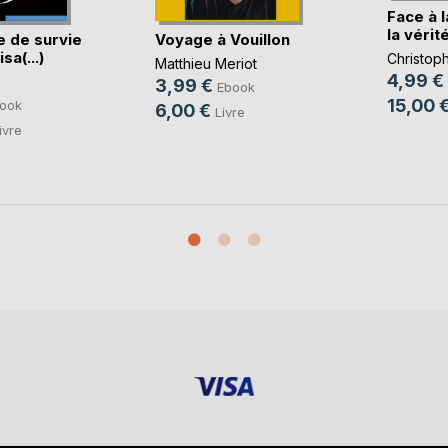
Face à 
la vérité
e de survie
Voyage à Vouillon
sa(...)
Christop
Matthieu Meriot
4,99 €
3,99 €
Ebook
15,00 
ook
6,00 €
Livre
ivre