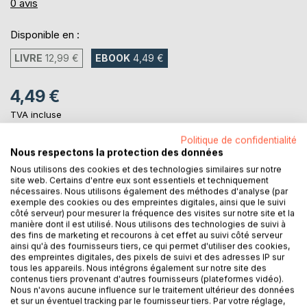
0%
0
avis
Disponible en :
LIVRE
12,99 €
EBOOK
4,49 €
4,49 €
TVA incluse
Téléchargement disponible dès maintenant
Politique de confidentialité
Nous respectons la protection des données
Nous utilisons des cookies et des technologies similaires sur notre
AJOUTER AU PANIER
site web. Certains d'entre eux sont essentiels et techniquement
nécessaires. Nous utilisons également des méthodes d'analyse (par
exemple des cookies ou des empreintes digitales, ainsi que le suivi
Ajouter à ma liste d'envies
côté serveur) pour mesurer la fréquence des visites sur notre site et la
manière dont il est utilisé. Nous utilisons des technologies de suivi à
Laisser un avis
des fins de marketing et recourons à cet effet au suivi côté serveur
ainsi qu'à des fournisseurs tiers, ce qui permet d'utiliser des cookies,
des empreintes digitales, des pixels de suivi et des adresses IP sur
tous les appareils. Nous intégrons également sur notre site des
contenus tiers provenant d'autres fournisseurs (plateformes vidéo).
Nous n'avons aucune influence sur le traitement ultérieur des données
et sur un éventuel tracking par le fournisseur tiers. Par votre réglage,