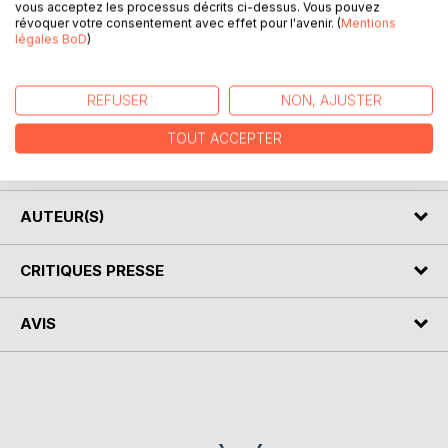
vous acceptez les processus décrits ci-dessus. Vous pouvez
révoquer votre consentement avec effet pour l'avenir. (
Mentions
DESCRIPTION
légales BoD
)
Ce livre rédigé à la fin du XIXe siècle retrace l'histoire de la
REFUSER
NON, AJUSTER
Lorraine depuis le Moyen-Age jusqu'à l'annexion de la
Moselle par l'Allemagne en 1871. Cet ouvrage comporte de
TOUT ACCEPTER
nombreuses gravures qui illustrent parfaitement le texte.
AUTEUR(S)
CRITIQUES PRESSE
AVIS