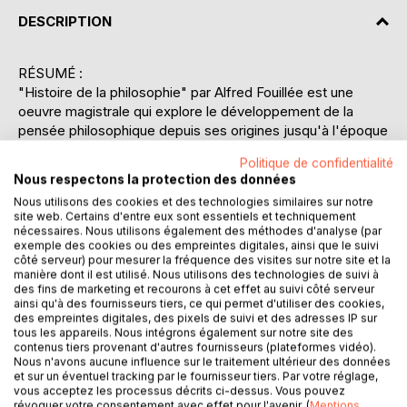
DESCRIPTION
RÉSUMÉ :
"Histoire de la philosophie" par Alfred Fouillée est une
oeuvre magistrale qui explore le développement de la
pensée philosophique depuis ses origines jusqu'à l'époque
moderne. Ce livre se distingue par sa capacité à rendre
Politique de confidentialité
accessible des concepts philosophiques complexes tout
Nous respectons la protection des données
en préservant leur profondeur et leur richesse. Fouillée
Nous utilisons des cookies et des technologies similaires sur notre
guide le lecteur à travers les grandes périodes de l'histoire
site web. Certains d'entre eux sont essentiels et techniquement
de la philosophie, en commençant par les penseurs de
nécessaires. Nous utilisons également des méthodes d'analyse (par
l'Antiquité tels que Socrate, Platon et Aristote, jusqu'aux
exemple des cookies ou des empreintes digitales, ainsi que le suivi
côté serveur) pour mesurer la fréquence des visites sur notre site et la
courants contemporains du XIXe et du début du XXe
manière dont il est utilisé. Nous utilisons des technologies de suivi à
siècle. Il met en lumière les idées révolutionnaires qui ont
des fins de marketing et recourons à cet effet au suivi côté serveur
façonné notre compréhension du monde, de la
ainsi qu'à des fournisseurs tiers, ce qui permet d'utiliser des cookies,
des empreintes digitales, des pixels de suivi et des adresses IP sur
métaphysique à l'éthique, en passant par l'épistémologie.
tous les appareils. Nous intégrons également sur notre site des
Chaque chapitre est un voyage intellectuel, illustrant
contenus tiers provenant d'autres fournisseurs (plateformes vidéo).
comment les philosophes ont répondu aux questions
Nous n'avons aucune influence sur le traitement ultérieur des données
et sur un éventuel tracking par le fournisseur tiers. Par votre réglage,
fondamentales de l'existence humaine. En intégrant des
vous acceptez les processus décrits ci-dessus. Vous pouvez
analyses critiques et des réflexions sur l'impact social et
révoquer votre consentement avec effet pour l'avenir. (
Mentions