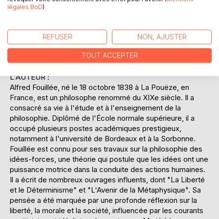
culturel de la philosophie, Fouillée souligne l'importance de
légales BoD
)
cette discipline dans l'évolution de la pensée humaine. Son
approche rigoureuse et sa clarté d'exposition font de ce
livre une ressource précieuse pour quiconque s'intéresse à
REFUSER
NON, AJUSTER
la philosophie, qu'il soit étudiant, chercheur ou simple
TOUT ACCEPTER
amateur de savoir.
L'AUTEUR :
Alfred Fouillée, né le 18 octobre 1838 à La Pouëze, en
France, est un philosophe renommé du XIXe siècle. Il a
consacré sa vie à l'étude et à l'enseignement de la
philosophie. Diplômé de l'École normale supérieure, il a
occupé plusieurs postes académiques prestigieux,
notamment à l'université de Bordeaux et à la Sorbonne.
Fouillée est connu pour ses travaux sur la philosophie des
idées-forces, une théorie qui postule que les idées ont une
puissance motrice dans la conduite des actions humaines.
Il a écrit de nombreux ouvrages influents, dont "La Liberté
et le Déterminisme" et "L'Avenir de la Métaphysique". Sa
pensée a été marquée par une profonde réflexion sur la
liberté, la morale et la société, influencée par les courants