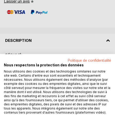
Laisser un avis
DESCRIPTION
RÉSUMÉ :
"Histoire de Napoléon Ier" par Amédée Gabourd est une
Politique de confidentialité
Nous respectons la protection des données
exploration détaillée de la vie et des réalisations de l'un des
personnages les plus influents de l'histoire française. Ce
Nous utilisons des cookies et des technologies similaires sur notre
site web. Certains d'entre eux sont essentiels et techniquement
livre propose une analyse rigoureuse des événements qui
nécessaires. Nous utilisons également des méthodes d'analyse (par
ont marqué le règne de Napoléon Bonaparte, depuis son
exemple des cookies ou des empreintes digitales, ainsi que le suivi
ascension fulgurante au pouvoir jusqu'à sa chute
côté serveur) pour mesurer la fréquence des visites sur notre site et la
manière dont il est utilisé. Nous utilisons des technologies de suivi à
dramatique. Gabourd s'appuie sur des sources historiques
des fins de marketing et recourons à cet effet au suivi côté serveur
fiables pour retracer le parcours de cet empereur qui a su
ainsi qu'à des fournisseurs tiers, ce qui permet d'utiliser des cookies,
transformer l'Europe par ses conquêtes et ses réformes.
des empreintes digitales, des pixels de suivi et des adresses IP sur
tous les appareils. Nous intégrons également sur notre site des
L'ouvrage met en lumière les stratégies militaires de
contenus tiers provenant d'autres fournisseurs (plateformes vidéo).
Napoléon, ses réformes politiques et administratives, ainsi