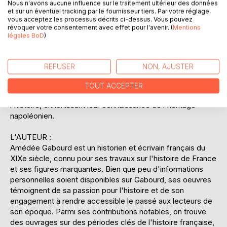
Nous n'avons aucune influence sur le traitement ultérieur des données
que son impact durable sur le paysage européen. En dépit
et sur un éventuel tracking par le fournisseur tiers. Par votre réglage,
de ses ambitions impériales, Napoléon est dépeint comme
vous acceptez les processus décrits ci-dessus. Vous pouvez
révoquer votre consentement avec effet pour l'avenir. (
Mentions
un homme complexe, dont la vision a souvent été à la fois
légales BoD
)
admirée et critiquée. L'auteur réussit à capturer les
nuances de cette figure emblématique, offrant ainsi aux
lecteurs une compréhension profonde des motivations et
REFUSER
NON, AJUSTER
des défis auxquels Napoléon a été confronté. À travers
une narration vivante et bien documentée, Gabourd invite
TOUT ACCEPTER
les lecteurs à revisiter cette période tumultueuse de
l'histoire, enrichissant leur connaissance de l'héritage
napoléonien.
L'AUTEUR :
Amédée Gabourd est un historien et écrivain français du
XIXe siècle, connu pour ses travaux sur l'histoire de France
et ses figures marquantes. Bien que peu d'informations
personnelles soient disponibles sur Gabourd, ses oeuvres
témoignent de sa passion pour l'histoire et de son
engagement à rendre accessible le passé aux lecteurs de
son époque. Parmi ses contributions notables, on trouve
des ouvrages sur des périodes clés de l'histoire française,