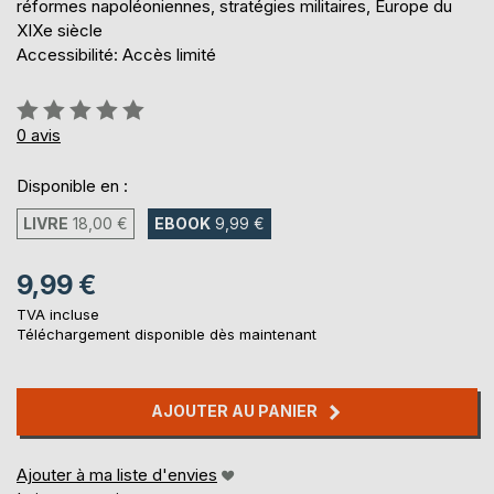
réformes napoléoniennes, stratégies militaires, Europe du
XIXe siècle
Accessibilité: Accès limité
Évaluation:
0%
0
avis
Disponible en :
LIVRE
18,00 €
EBOOK
9,99 €
9,99 €
TVA incluse
Téléchargement disponible dès maintenant
AJOUTER AU PANIER
Ajouter à ma liste d'envies