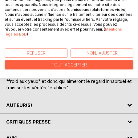
tous les appareils. Nous intégrons également sur notre site des
contenus tiers provenant d'autres fournisseurs (plateformes vidéo).
Nous n'avons aucune influence sur le traitement ultérieur des données
et sur un éventuel tracking par le fournisseur tiers. Par votre réglage,
vous acceptez les processus décrits ci-dessus. Vous pouvez
révoquer votre consentement avec effet pour l'avenir. (
Mentions
légales BoD
)
DESCRIPTION
REFUSER
NON, AJUSTER
Dans le deuxième tome de la série "Histoire des Cieux et
de la Terre", l'auteur poursuit son exploration de l'Histoire
TOUT ACCEPTER
vue par le prisme de la Bible, éclairée par les principes et
les lois de Dieu. Un voyage édifiant pour ceux qui n'ont pas
"froid aux yeux" et donc qui aimeront le regard inhabituel et
frais sur les vérités "établies".
AUTEUR(S)
CRITIQUES PRESSE