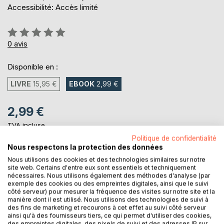
Accessibilité: Accès limité
Évaluation:
0%
0
avis
Disponible en :
LIVRE
15,95 €
EBOOK
2,99 €
2,99 €
TVA incluse
Téléchargement disponible dès maintenant
Politique de confidentialité
Nous respectons la protection des données
Nous utilisons des cookies et des technologies similaires sur notre
site web. Certains d'entre eux sont essentiels et techniquement
AJOUTER AU PANIER
nécessaires. Nous utilisons également des méthodes d'analyse (par
exemple des cookies ou des empreintes digitales, ainsi que le suivi
côté serveur) pour mesurer la fréquence des visites sur notre site et la
Ajouter à ma liste d'envies
manière dont il est utilisé. Nous utilisons des technologies de suivi à
des fins de marketing et recourons à cet effet au suivi côté serveur
Laisser un avis
ainsi qu'à des fournisseurs tiers, ce qui permet d'utiliser des cookies,
des empreintes digitales, des pixels de suivi et des adresses IP sur