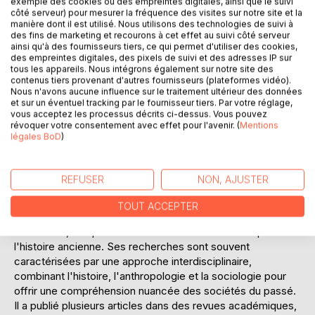
exemple des cookies ou des empreintes digitales, ainsi que le suivi
temps. Ce livre s'adresse à un public désireux de
côté serveur) pour mesurer la fréquence des visites sur notre site et la
comprendre les fondements des inégalités sociales et leur
manière dont il est utilisé. Nous utilisons des technologies de suivi à
des fins de marketing et recourons à cet effet au suivi côté serveur
impact sur le développement des sociétés. En intégrant
ainsi qu'à des fournisseurs tiers, ce qui permet d'utiliser des cookies,
des perspectives variées, l'auteur réussit à fournir une vue
des empreintes digitales, des pixels de suivi et des adresses IP sur
d'ensemble des privilèges sociaux dans l'Antiquité, tout en
tous les appareils. Nous intégrons également sur notre site des
contenus tiers provenant d'autres fournisseurs (plateformes vidéo).
soulignant les parallèles avec les structures sociales
Nous n'avons aucune influence sur le traitement ultérieur des données
contemporaines.
et sur un éventuel tracking par le fournisseur tiers. Par votre réglage,
vous acceptez les processus décrits ci-dessus. Vous pouvez
révoquer votre consentement avec effet pour l'avenir. (
Mentions
L'AUTEUR :
légales BoD
)
Léon de Givodan est un historien français dont les travaux
se concentrent principalement sur l'analyse des structures
sociales et politiques des civilisations anciennes. Bien que
REFUSER
NON, AJUSTER
peu de détails personnels soient disponibles, ses
contributions à l'historiographie sont notables pour leur
TOUT ACCEPTER
profondeur et leur érudition. De Givodan a étudié l'histoire à
l'université, se spécialisant dans les études classiques et
l'histoire ancienne. Ses recherches sont souvent
caractérisées par une approche interdisciplinaire,
combinant l'histoire, l'anthropologie et la sociologie pour
offrir une compréhension nuancée des sociétés du passé.
Il a publié plusieurs articles dans des revues académiques,