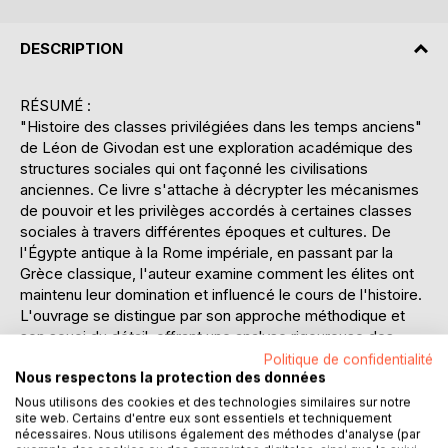
DESCRIPTION
RÉSUMÉ :
"Histoire des classes privilégiées dans les temps anciens"
de Léon de Givodan est une exploration académique des
structures sociales qui ont façonné les civilisations
anciennes. Ce livre s'attache à décrypter les mécanismes
de pouvoir et les privilèges accordés à certaines classes
sociales à travers différentes époques et cultures. De
l'Égypte antique à la Rome impériale, en passant par la
Grèce classique, l'auteur examine comment les élites ont
maintenu leur domination et influencé le cours de l'histoire.
L'ouvrage se distingue par son approche méthodique et
son souci du détail, offrant une analyse rigoureuse des
dynamiques sociales et politiques. Léon de Givodan
Politique de confidentialité
s'appuie sur une vaste gamme de sources historiques pour
Nous respectons la protection des données
illustrer comment les privilèges étaient souvent justifiés par
Nous utilisons des cookies et des technologies similaires sur notre
site web. Certains d'entre eux sont essentiels et techniquement
des constructions idéologiques complexes et comment
nécessaires. Nous utilisons également des méthodes d'analyse (par
ces classes ont réussi à pérenniser leur statut au fil du