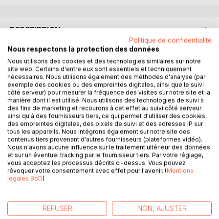
DESCRIPTION
Politique de confidentialité
Nous respectons la protection des données
En 1223, Raymond Béranger IV, Comte de Provence, se
Nous utilisons des cookies et des technologies similaires sur notre
rend maître de l'Isle Saint-Geniest puis des ferrages de
site web. Certains d'entre eux sont essentiels et techniquement
nécessaires. Nous utilisons également des méthodes d'analyse (par
Jonquières et Ferrières. Il jette les fondements d'une ville
exemple des cookies ou des empreintes digitales, ainsi que le suivi
neuve entre Arles et Marseille, tirant ses revenus des
côté serveur) pour mesurer la fréquence des visites sur notre site et la
bourdigues, pêcheries posées en travers des nombreux
manière dont il est utilisé. Nous utilisons des technologies de suivi à
des fins de marketing et recourons à cet effet au suivi côté serveur
canaux, qu'il a obtenues de l'Archevêque d'Arles.
ainsi qu'à des fournisseurs tiers, ce qui permet d'utiliser des cookies,
Lorsque François Ier visite Martigues en 1533, le drame le
des empreintes digitales, des pixels de suivi et des adresses IP sur
guette. Le pont Saint-Geniest s'effondre sous le passage
tous les appareils. Nous intégrons également sur notre site des
d'un carrosse de sa suite. Madame de Trans se noie et le
contenus tiers provenant d'autres fournisseurs (plateformes vidéo).
Nous n'avons aucune influence sur le traitement ultérieur des données
Roi ne doit qu'à sa dextérité de ne pas tomber à l'eau.
et sur un éventuel tracking par le fournisseur tiers. Par votre réglage,
En 1550 le Baille entreprend une longue visite de tous les
vous acceptez les processus décrits ci-dessus. Vous pouvez
ponts de la ville. Il faut alors traverser neuf ponts pour
révoquer votre consentement avec effet pour l'avenir. (
Mentions
légales BoD
)
franchir autant de canaux afin de passer de Jonquières à
l'Isle puis à Ferrières, ce que les habitants font souvent au
péril de leur vie.
REFUSER
NON, AJUSTER
Les bourdigues vont faire l'objet de chicaneries