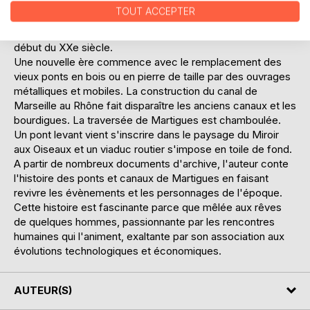
incessantes entre leurs propriétaires, notamment les
TOUT ACCEPTER
Galliffet ou les Pradine, et la Communauté de Martigues.
Les procès ne cesseront qu'avec leur rachat par l'Etat au
début du XXe siècle.
Une nouvelle ère commence avec le remplacement des
vieux ponts en bois ou en pierre de taille par des ouvrages
métalliques et mobiles. La construction du canal de
Marseille au Rhône fait disparaître les anciens canaux et les
bourdigues. La traversée de Martigues est chamboulée.
Un pont levant vient s'inscrire dans le paysage du Miroir
aux Oiseaux et un viaduc routier s'impose en toile de fond.
A partir de nombreux documents d'archive, l'auteur conte
l'histoire des ponts et canaux de Martigues en faisant
revivre les évènements et les personnages de l'époque.
Cette histoire est fascinante parce que mêlée aux rêves
de quelques hommes, passionnante par les rencontres
humaines qui l'animent, exaltante par son association aux
évolutions technologiques et économiques.
AUTEUR(S)