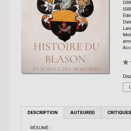
DRM 
ISB
Édi
Date
Lang
Mots
armo
Acce
Éval
0%
Disp
DESCRIPTION
AUTEUR(S)
CRITIQUES
RÉSUMÉ :