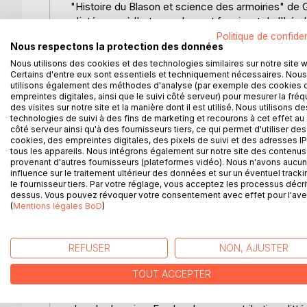
"Histoire du Blason et science des armoiries" de
s'intéresse à l'art complexe et fascinant de l'héra
principes qui régissent la création et l'interprét
Politique de confiden
Nous respectons la protection des données
mais d'une richesse historique inestimable. En co
lecteur à travers les siècles, dévoilant les symbole
Nous utilisons des cookies et des technologies similaires sur notre site 
Certains d'entre eux sont essentiels et techniquement nécessaires. Nous
travers le temps. Le livre ne se contente pas de d
utilisons également des méthodes d'analyse (par exemple des cookies 
sociaux et politiques qui ont influencé l'évolutio
empreintes digitales, ainsi que le suivi côté serveur) pour mesurer la fré
historique. Grâce à un style clair et pédagogique,
des visites sur notre site et la manière dont il est utilisé. Nous utilisons de
technologies de suivi à des fins de marketing et recourons à cet effet au 
perçue comme ésotérique. Le livre est enrichi d'un
côté serveur ainsi qu'à des fournisseurs tiers, ce qui permet d'utiliser des
amateurs et les chercheurs. Ce complément permet
cookies, des empreintes digitales, des pixels de suivi et des adresses IP
et d'approfondir la compréhension des termes te
tous les appareils. Nous intégrons également sur notre site des contenus 
provenant d'autres fournisseurs (plateformes vidéo). Nous n'avons aucu
pour les passionnés d'histoire, les généalogistes 
influence sur le traitement ultérieur des données et sur un éventuel tracki
avec rigueur et précision.
le fournisseur tiers. Par votre réglage, vous acceptez les processus décri
dessus. Vous pouvez révoquer votre consentement avec effet pour l'aven
(
Mentions légales BoD
)
L'AUTEUR :
Gabriel Eysenbach, auteur de "Histoire du Blason 
domaine de l'héraldique. Bien que les détails biog
REFUSER
NON, AJUSTER
clairement à travers ses écrits. Il a consacré une g
qui requiert une compréhension approfondie des s
TOUT ACCEPTER
pour sa capacité à rendre accessible un sujet co
Ses travaux sont souvent cités dans les cercles d