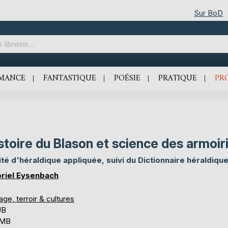
Sur BoD
MANCE
FANTASTIQUE
POÉSIE
PRATIQUE
PR
stoire du Blason et science des armoir
ité d'héraldique appliquée, suivi du Dictionnaire héraldiqu
riel Eysenbach
ge, terroir & cultures
UB
 MB