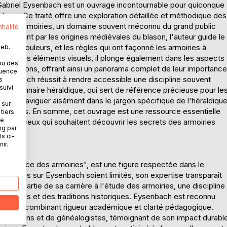
 Gabriel Eysenbach est un ouvrage incontournable pour quiconque
ldique. Ce traité offre une exploration détaillée et méthodique des
ation des armoiries, un domaine souvent méconnu du grand public
tialité
mmençant par les origines médiévales du blason, l'auteur guide le
s, les couleurs, et les règles qui ont façonné les armoiries à
web.
écrire les éléments visuels, il plonge également dans les aspects
ou des
n des blasons, offrant ainsi un panorama complet de leur importance
quence
 Eysenbach réussit à rendre accessible une discipline souvent
s
suivi
 dictionnaire héraldique, qui sert de référence précieuse pour le
 de naviguer aisément dans le jargon spécifique de l'héraldiqu
 sur
chniques. En somme, cet ouvrage est une ressource essentielle
tiers
ne
et tous ceux qui souhaitent découvrir les secrets des armoiries
ng par
ts ci-
ir.
et science des armoiries", est une figure respectée dans le
raphiques sur Eysenbach soient limités, son expertise transparaît
rande partie de sa carrière à l'étude des armoiries, une discipline
ymboles et des traditions historiques. Eysenbach est reconnu
mplexe, combinant rigueur académique et clarté pédagogique.
'historiens et de généalogistes, témoignant de son impact durabl