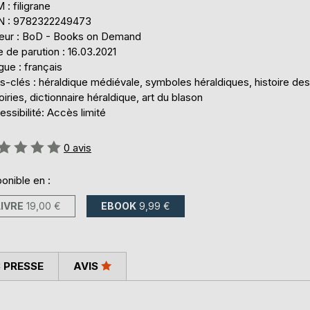
: filigrane
N : 9782322249473
teur : BoD - Books on Demand
 de parution : 16.03.2021
ue : français
-clés : héraldique médiévale, symboles héraldiques, histoire des
iries, dictionnaire héraldique, art du blason
ssibilité: Accès limité
uation:
0
avis
onible en :
LIVRE
19,00 €
EBOOK
9,99 €
 PRESSE
AVIS