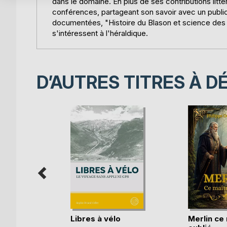
dans le domaine. En plus de ses contributions litt
conférences, partageant son savoir avec un public
documentées, "Histoire du Blason et science des 
s'intéressent à l'héraldique.
D’AUTRES TITRES À D
grandir
ti
k
Libres à vélo
Merlin ce
e