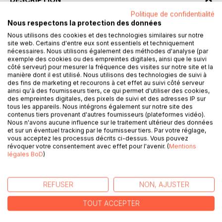
Politique de confidentialité
Nous respectons la protection des données
Vous avez ici trois livres en un. Le premier livre présente
Nous utilisons des cookies et des technologies similaires sur notre
l'histoire résumée de la Terre de sa création à l'arrivée
site web. Certains d'entre eux sont essentiels et techniquement
théorique des Êtres Humains. Vous découvrirez que cette
nécessaires. Nous utilisons également des méthodes d'analyse (par
planète a été peuplée de créatures surprenantes, que la
exemple des cookies ou des empreintes digitales, ainsi que le suivi
côté serveur) pour mesurer la fréquence des visites sur notre site et la
vie a été maintes fois presque totalement anéantie mais
manière dont il est utilisé. Nous utilisons des technologies de suivi à
qu'à chaque fois, elle est renée de ces cendres.
des fins de marketing et recourons à cet effet au suivi côté serveur
Le second livre présente le temps des hommes et
ainsi qu'à des fournisseurs tiers, ce qui permet d'utiliser des cookies,
des empreintes digitales, des pixels de suivi et des adresses IP sur
l'histoire résumée de notre humanité actuelle, qui démarre
tous les appareils. Nous intégrons également sur notre site des
environs 3500 ans avant Jésus Christ.
contenus tiers provenant d'autres fournisseurs (plateformes vidéo).
Le troisième livre vous propose de découvrir l'histoire
Nous n'avons aucune influence sur le traitement ultérieur des données
et sur un éventuel tracking par le fournisseur tiers. Par votre réglage,
alternative, cachée aux yeux du public parce qu'elle
vous acceptez les processus décrits ci-dessus. Vous pouvez
provoque et dérange, ou parce qu'il n'y a pas assez de
révoquer votre consentement avec effet pour l'avenir. (
Mentions
preuves scientifiques de sa réalité. Vous découvrirez
légales BoD
)
l'existence de peuples venues d'autres systèmes solaires,
de civilisations présentes bien avant la notre et de
catastrophes qui ont fait disparaitre ces
REFUSER
NON, AJUSTER
civilisations, jusqu'à ce qu'elle renaissent à travers nous.
TOUT ACCEPTER
Vous découvrirez enfin à quoi ressemblera la carte du
monde dans 400 ans, si le niveau des océans monte de 30