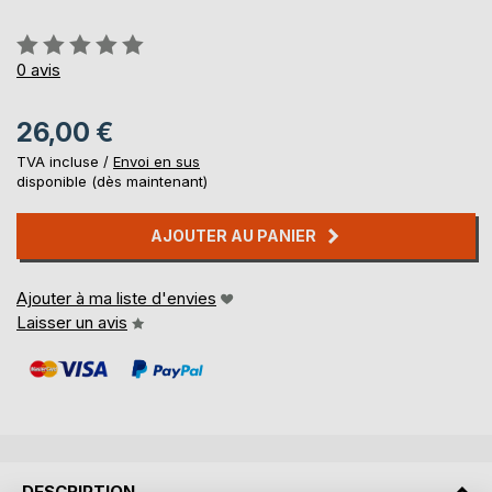
Évaluation:
0%
0
avis
26,00 €
TVA incluse /
Envoi en sus
disponible (dès maintenant)
AJOUTER AU PANIER
Ajouter à ma liste d'envies
Laisser un avis
DESCRIPTION