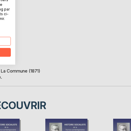
ne
ng par
ts ci-
ir.
, La Commune (1871)
e.
ÉCOUVRIR