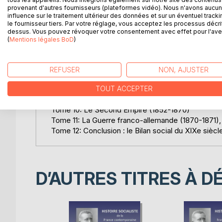
provenant d'autres fournisseurs (plateformes vidéo). Nous n'avons aucu
Tome 1: Introduction, La Constituante (1789-1791)
influence sur le traitement ultérieur des données et sur un éventuel tracki
le fournisseur tiers. Par votre réglage, vous acceptez les processus décri
Tome 2: La Législative (1791-1792)
dessus. Vous pouvez révoquer votre consentement avec effet pour l'aven
Tome 3: La Convention I (1792)
(
Mentions légales BoD
)
Tome 4: La Convention II (1793-1794)
Tome 5: Thermidor et Directoire (1794)
Tome 6: Consulat et Empire (1799-1815)
REFUSER
NON, AJUSTER
Tome 7: La Restauration (1815-1830)
Tome 8: Le règne de Louis Philippe (1830-1848)
TOUT ACCEPTER
Tome 9: La République de 1848 (1848-1852)
Tome 10: Le Second Empire (1852-1870)
Tome 11: La Guerre franco-allemande (1870-1871)
Tome 12: Conclusion : le Bilan social du XIXe siècl
D’AUTRES TITRES À D