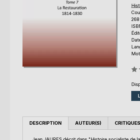
Hist
Cou
268
ISB
Édi
Date
Lang
Mot
Éval
0%
Disp
DESCRIPTION
AUTEUR(S)
CRITIQUES
Jean JAURES décrit dans "Histoire socialiste de l