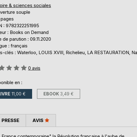
oire & sciences sociales
verture souple
 pages
N : 9782322251995
teur : Books on Demand
 de parution : 09.11.2020
ue : français
s-clés : Waterloo, LOUIS XVIII, Richelieu, LA RESTAURATION, N
uation:
0
avis
onible en :
LIVRE
11,00 €
EBOOK
3,49 €
 PRESSE
AVIS
a France contemporaine" la Révolution française à l'aube de