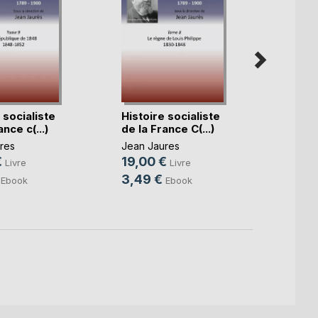
 socialiste
Histoire socialiste
Histoi
nce c(...)
de la France C(...)
de la 
res
Jean Jaures
Jean J
€
19,00 €
18,0
Livre
Livre
3,49 €
3,49
Ebook
Ebook