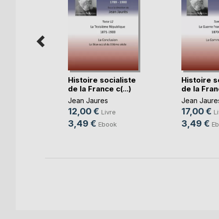
Histoire socialiste
Histoire s
de la France c(...)
de la Franc
Jean Jaures
Jean Jaure
uet
12,00 €
17,00 €
Livre
L
e
3,49 €
3,49 €
Ebook
Eb
k