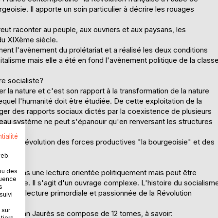
eoisie. Il apporte un soin particulier à décrire les rouages
eut raconter au peuple, aux ouvriers et aux paysans, les
du XIXème siècle.
ement l'avènement du prolétariat et a réalisé les deux conditions
italisme mais elle a été en fond l'avènement politique de la class
re socialiste?
mer la nature et c'est son rapport à la transformation de la nature
lequel l'humanité doit être étudiée. De cette exploitation de la
rger des rapports sociaux dictés par la coexistence de plusieurs
veau système ne peut s'épanouir qu'en renversant les structures
tialité
 entre l'évolution des forces productives "la bourgeoisie" et des
le.
web.
ou des
 n'est pas une lecture orientée politiquement mais peut être
quence
istoire. Il s'agit d'un ouvrage complexe. L'histoire du socialism
s
t une lecture primordiale et passionnée de la Révolution
suivi
 sur
ion de Jean Jaurès se compose de 12 tomes, à savoir:
tiers