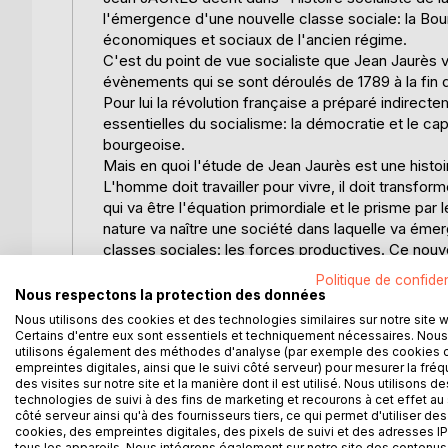
l'émergence d'une nouvelle classe sociale: la Bourg
économiques et sociaux de l'ancien régime.
C'est du point de vue socialiste que Jean Jaurès v
évènements qui se sont déroulés de 1789 à la fin 
Pour lui la révolution française a préparé indirect
essentielles du socialisme: la démocratie et le cap
bourgeoise.
Mais en quoi l'étude de Jean Jaurès est une histoi
L'homme doit travailler pour vivre, il doit transfor
qui va être l'équation primordiale et le prisme par 
nature va naître une société dans laquelle va éme
classes sociales: les forces productives. Ce nou
politiques qui l'en empêchent.
Politique de confiden
La révolution française est née des contradictions
Nous respectons la protection des données
structures politiques héritées de la noblesse féoda
Nous utilisons des cookies et des technologies similaires sur notre site 
Certains d'entre eux sont essentiels et techniquement nécessaires. Nous
utilisons également des méthodes d'analyse (par exemple des cookies 
Il ne faut pas se méprendre "L'histoire socialiste"
empreintes digitales, ainsi que le suivi côté serveur) pour mesurer la fré
aperçu comme une interprétation économique de l'h
des visites sur notre site et la manière dont il est utilisé. Nous utilisons de
demande du temps et de la concentration mais c'es
technologies de suivi à des fins de marketing et recourons à cet effet au 
côté serveur ainsi qu'à des fournisseurs tiers, ce qui permet d'utiliser des
française.
cookies, des empreintes digitales, des pixels de suivi et des adresses IP
L'Histoire socialiste de 1789-1900 sous la direct
tous les appareils. Nous intégrons également sur notre site des contenus 