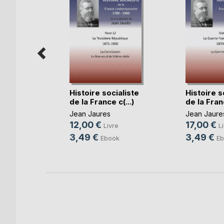
Histoire socialiste
Histoire s
de la France c(...)
de la Franc
Jean Jaures
Jean Jaure
uet
12,00 €
17,00 €
Livre
L
e
3,49 €
3,49 €
Ebook
Eb
k