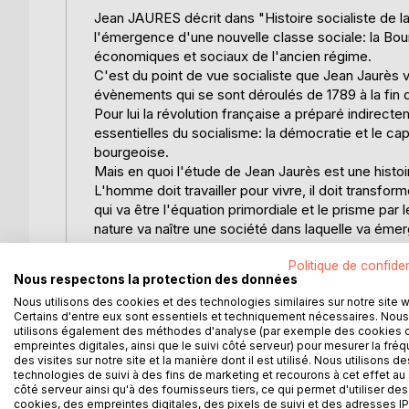
Jean JAURES décrit dans "Histoire socialiste de l
l'émergence d'une nouvelle classe sociale: la Bourg
économiques et sociaux de l'ancien régime.
C'est du point de vue socialiste que Jean Jaurès v
évènements qui se sont déroulés de 1789 à la fin 
Pour lui la révolution française a préparé indirect
essentielles du socialisme: la démocratie et le cap
bourgeoise.
Mais en quoi l'étude de Jean Jaurès est une histoi
L'homme doit travailler pour vivre, il doit transfor
qui va être l'équation primordiale et le prisme par 
nature va naître une société dans laquelle va éme
classes sociales: les forces productives. Ce nou
Politique de confiden
politiques qui l'en empêchent.
Nous respectons la protection des données
La révolution française est née des contradictions
Nous utilisons des cookies et des technologies similaires sur notre site 
structures politiques héritées de la noblesse féoda
Certains d'entre eux sont essentiels et techniquement nécessaires. Nous
utilisons également des méthodes d'analyse (par exemple des cookies 
Il ne faut pas se méprendre "L'histoire socialiste"
empreintes digitales, ainsi que le suivi côté serveur) pour mesurer la fré
des visites sur notre site et la manière dont il est utilisé. Nous utilisons de
aperçu comme une interprétation économique de l'h
technologies de suivi à des fins de marketing et recourons à cet effet au 
demande du temps et de la concentration mais c'es
côté serveur ainsi qu'à des fournisseurs tiers, ce qui permet d'utiliser des
française.
cookies, des empreintes digitales, des pixels de suivi et des adresses IP