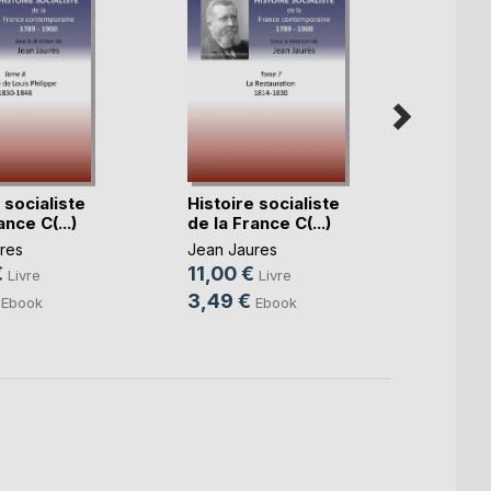
 socialiste
Histoire socialiste
Histoi
ance C(...)
de la France C(...)
de la 
res
Jean Jaures
Jean J
€
11,00 €
18,0
Livre
Livre
3,49 €
3,49
Ebook
Ebook