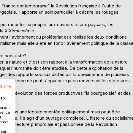
a France contemporaine" la Révolution française à l'aube de
eoisie. Il apporte un soin particulier à décrire les rouages
eut raconter au peuple, aux ouvriers et aux paysans, les
du XIXème siècle.
ement l'avènement du prolétariat et a réalisé les deux conditions
italisme mais elle a été en fond l'avènement politique de la class
re socialiste?
mer la nature et c'est son rapport à la transformation de la nature
lequel l'humanité doit être étudiée. De cette exploitation de la
rger des rapports sociaux dictés par la coexistence de plusieurs
veau système ne peut s'épanouir qu'en renversant les structures
tialité
 entre l'évolution des forces productives "la bourgeoisie" et des
web.
le.
ou des
 n'est pas une lecture orientée politiquement mais peut être
quence
s
istoire. Il s'agit d'un ouvrage complexe. L'histoire du socialism
suivi
t une lecture primordiale et passionnée de la Révolution
 sur