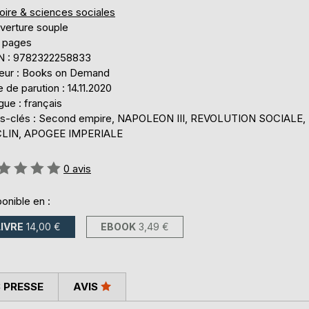
oire & sciences sociales
verture souple
 pages
N : 9782322258833
teur : Books on Demand
 de parution : 14.11.2020
ue : français
s-clés : Second empire, NAPOLEON III, REVOLUTION SOCIALE,
LIN, APOGEE IMPERIALE
uation:
0
avis
onible en :
LIVRE
14,00 €
EBOOK
3,49 €
 PRESSE
AVIS