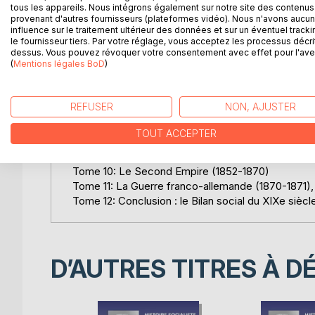
tous les appareils. Nous intégrons également sur notre site des contenus 
L'Histoire socialiste de 1789-1900 sous la direct
provenant d'autres fournisseurs (plateformes vidéo). Nous n'avons aucu
influence sur le traitement ultérieur des données et sur un éventuel tracki
Tome 1: Introduction, La Constituante (1789-1791)
le fournisseur tiers. Par votre réglage, vous acceptez les processus décri
Tome 2: La Législative (1791-1792)
dessus. Vous pouvez révoquer votre consentement avec effet pour l'aven
(
Mentions légales BoD
)
Tome 3: La Convention I (1792)
Tome 4: La Convention II (1793-1794)
Tome 5: Thermidor et Directoire (1794)
REFUSER
NON, AJUSTER
Tome 6: Consulat et Empire (1799-1815)
Tome 7: La Restauration (1815-1830)
TOUT ACCEPTER
Tome 8: Le règne de Louis Philippe (1830-1848)
Tome 9: La République de 1848 (1848-1852)
Tome 10: Le Second Empire (1852-1870)
Tome 11: La Guerre franco-allemande (1870-1871)
Tome 12: Conclusion : le Bilan social du XIXe siècl
D’AUTRES TITRES À D