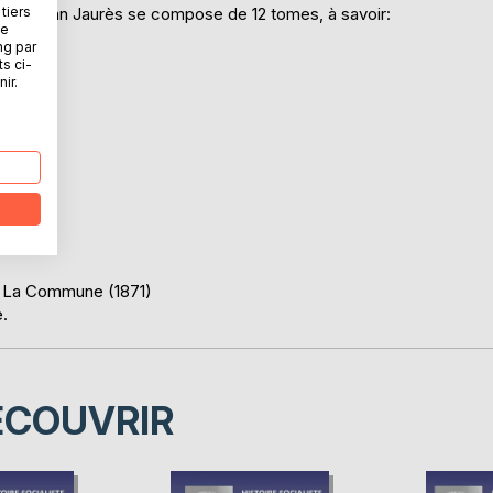
tiers
ion de Jean Jaurès se compose de 12 tomes, à savoir:
ne
ng par
ts ci-
ir.
, La Commune (1871)
e.
ÉCOUVRIR