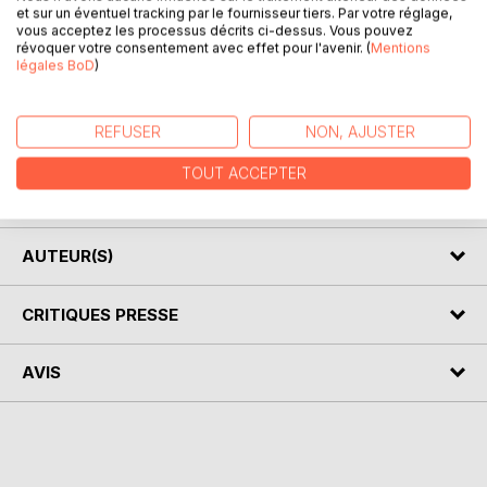
et sur un éventuel tracking par le fournisseur tiers. Par votre réglage,
vous acceptez les processus décrits ci-dessus. Vous pouvez
révoquer votre consentement avec effet pour l'avenir. (
Mentions
légales BoD
)
DESCRIPTION
REFUSER
NON, AJUSTER
HISTORIETTES, suite de courts récits... un univers onirique
TOUT ACCEPTER
où des tranches de vie banales côtoient le surnaturel.
AUTEUR(S)
CRITIQUES PRESSE
AVIS