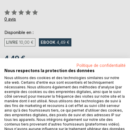
Évaluation:
0%
0
avis
Disponible en :
LIVRE
10,00 €
EBOOK
4,49 €
4,49 €
Politique de confidentialité
TVA incluse
Nous respectons la protection des données
Téléchargement disponible dès maintenant
Nous utilisons des cookies et des technologies similaires sur notre
site web. Certains d'entre eux sont essentiels et techniquement
nécessaires. Nous utilisons également des méthodes d'analyse (par
AJOUTER AU PANIER
exemple des cookies ou des empreintes digitales, ainsi que le suivi
côté serveur) pour mesurer la fréquence des visites sur notre site et la
manière dont il est utilisé. Nous utilisons des technologies de suivi à
des fins de marketing et recourons à cet effet au suivi côté serveur
Ajouter à ma liste d'envies
ainsi qu'à des fournisseurs tiers, ce qui permet d'utiliser des cookies,
Laisser un avis
des empreintes digitales, des pixels de suivi et des adresses IP sur
tous les appareils. Nous intégrons également sur notre site des
contenus tiers provenant d'autres fournisseurs (plateformes vidéo).
Nous n'avons aucune influence sur le traitement ultérieur des données