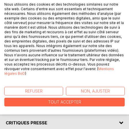
Nous utilisons des cookies et des technologies similaires sur notre
site web. Certains d'entre eux sont essentiels et techniquement
DESCRIPTION
nécessaires. Nous utilisons également des méthodes d'analyse (par
exemple des cookies ou des empreintes digitales, ainsi que le suivi
côté serveur) pour mesurer la fréquence des visites sur notre site et la
manière dont il est utilisé. Nous utilisons des technologies de suivi à
"How to fence Epee - The fantastic 4 method" is an
des fins de marketing et recourons à cet effet au suivi côté serveur
explanatory concentration method to perfect his practice
ainsi qu'à des fournisseurs tiers, ce qui permet d'utiliser des cookies,
des empreintes digitales, des pixels de suivi et des adresses IP sur
of fencing.
tous les appareils. Nous intégrons également sur notre site des
It is the fruit of a reflection on several years of practice of
contenus tiers provenant d'autres fournisseurs (plateformes vidéo).
epee fencing in competition at the highest level.
Nous n'avons aucune influence sur le traitement ultérieur des données
et sur un éventuel tracking par le fournisseur tiers. Par votre réglage,
A practical manual to help those who read it:
vous acceptez les processus décrits ci-dessus. Vous pouvez
- to understand the game via an innovative approach
révoquer votre consentement avec effet pour l'avenir. (
Mentions
- to improve their competitive practice.
légales BoD
)
This method is meant to be didactic, rational and adapted
to all types of games. Rediscover fencing through a
method designed to make you progress.
REFUSER
NON, AJUSTER
TOUT ACCEPTER
AUTEUR(S)
CRITIQUES PRESSE