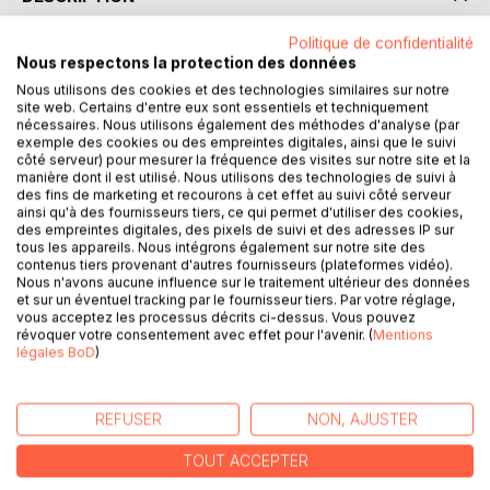
Politique de confidentialité
Hybride romance est une œuvre dramaturgique qui relate
Nous respectons la protection des données
le métissage culturel à travers la rencontre de deux êtres
Nous utilisons des cookies et des technologies similaires sur notre
en quête d'amour et de vie. L'un fils d'Afrique et l'autre fille
site web. Certains d'entre eux sont essentiels et techniquement
nécessaires. Nous utilisons également des méthodes d'analyse (par
d'une France épique.
exemple des cookies ou des empreintes digitales, ainsi que le suivi
côté serveur) pour mesurer la fréquence des visites sur notre site et la
Le poète : je suis Ntsila, poète de la vie et de l’amour, je
manière dont il est utilisé. Nous utilisons des technologies de suivi à
des fins de marketing et recourons à cet effet au suivi côté serveur
viens d’Afrique, je voyage à travers l’existence à la
ainsi qu'à des fournisseurs tiers, ce qui permet d'utiliser des cookies,
recherche de mon âme sœur. Et toi admirable fille,
des empreintes digitales, des pixels de suivi et des adresses IP sur
comment t’appelles-tu ?
tous les appareils. Nous intégrons également sur notre site des
La poétesse : Aurore, je suis un cœur meurtri, je pleure
contenus tiers provenant d'autres fournisseurs (plateformes vidéo).
Nous n'avons aucune influence sur le traitement ultérieur des données
l’amour et je suis à la recherche de mes parents disparus...
et sur un éventuel tracking par le fournisseur tiers. Par votre réglage,
vous acceptez les processus décrits ci-dessus. Vous pouvez
révoquer votre consentement avec effet pour l'avenir. (
Mentions
légales BoD
)
La complainte de la vierge souillée est un monologue qui
raconte le drame d'une péronnelle abusée.
REFUSER
NON, AJUSTER
-Ils m’ont violé et ont pris ma virginité
Je ne sens plus mon corps
TOUT ACCEPTER
Je ne sens plus rien en moi