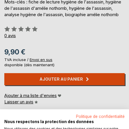
Mots-clés : fiche de lecture hygiène de l'assassin, hygiène
de l'assassin d'amélie nothomb, hygiène de l'assassin,
analyse hygiène de l'assassin, biographie amélie nothomb
Évaluation:
0%
0
avis
9,90 €
TVA incluse /
Envoi en sus
disponible (dès maintenant)
AJOUTER AU PANIER
Ajouter à ma liste d'envies
Laisser un avis
Politique de confidentialité
Nous respectons la protection des données
Nous utilisons des cookies et des technologies similaires sur notre