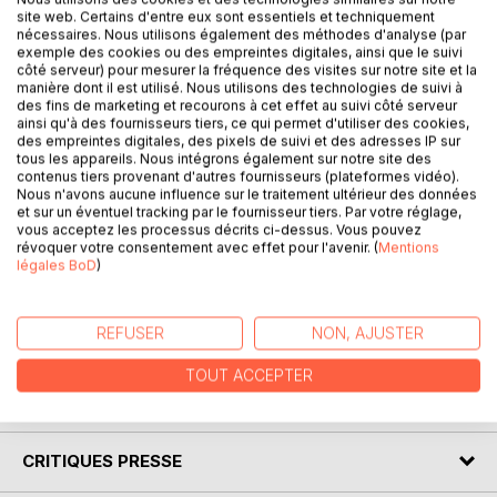
site web. Certains d'entre eux sont essentiels et techniquement
nécessaires. Nous utilisons également des méthodes d'analyse (par
exemple des cookies ou des empreintes digitales, ainsi que le suivi
DESCRIPTION
côté serveur) pour mesurer la fréquence des visites sur notre site et la
manière dont il est utilisé. Nous utilisons des technologies de suivi à
des fins de marketing et recourons à cet effet au suivi côté serveur
ainsi qu'à des fournisseurs tiers, ce qui permet d'utiliser des cookies,
Venez découvrir le roman d'Amélie Nothomb grâce à une
des empreintes digitales, des pixels de suivi et des adresses IP sur
analyse littéraire de référence !
tous les appareils. Nous intégrons également sur notre site des
contenus tiers provenant d'autres fournisseurs (plateformes vidéo).
Nous n'avons aucune influence sur le traitement ultérieur des données
Écrite par un spécialiste universitaire, cette fiche de lecture
et sur un éventuel tracking par le fournisseur tiers. Par votre réglage,
est recommandée par de nombreux enseignants. Cet
vous acceptez les processus décrits ci-dessus. Vous pouvez
ouvrage contient la biographie de l'écrivain, le résumé
révoquer votre consentement avec effet pour l'avenir. (
Mentions
légales BoD
)
détaillé, le mouvement littéraire, le contexte de publication
de l'œuvre et l'analyse complète.
REFUSER
NON, AJUSTER
Retrouvez tous nos titres sur : www.fichedelecture.fr.
TOUT ACCEPTER
AUTEUR(S)
CRITIQUES PRESSE