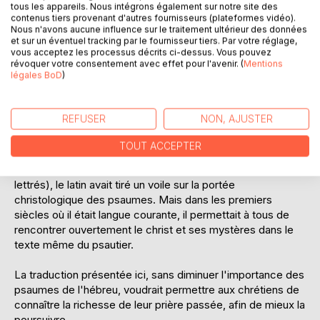
Il n'en a pas toujours été ainsi. Dans l'Eglise, jusqu'à ces
tous les appareils. Nous intégrons également sur notre site des
contenus tiers provenant d'autres fournisseurs (plateformes vidéo).
derniers temps (l'immédiat après-guerre), le texte hébreu
Nous n'avons aucune influence sur le traitement ultérieur des données
des psaumes ne fut jamais officiellement utilisé mais bien -
et sur un éventuel tracking par le fournisseur tiers. Par votre réglage,
pour les Eglises d'Orient, le texte grec de la LXX - et pour
vous acceptez les processus décrits ci-dessus. Vous pouvez
révoquer votre consentement avec effet pour l'avenir. (
Mentions
celle d'Occident, les traductions latines sur la LXX, en
légales BoD
)
particulier la Vulgate, traduites certes sur le grec mais
écrites par des chrétiens et pour l'usage des chrétiens et
donc "patinées" par eux d'Evangile.
REFUSER
NON, AJUSTER
Ces textes permettaient une toute autre lecture que
TOUT ACCEPTER
l'hébreu, puisqu'ils célébraient clairement Jésus. Certes,
au long des siècles, incompris de presque tous (sauf les
lettrés), le latin avait tiré un voile sur la portée
christologique des psaumes. Mais dans les premiers
siècles où il était langue courante, il permettait à tous de
rencontrer ouvertement le christ et ses mystères dans le
texte même du psautier.
La traduction présentée ici, sans diminuer l'importance des
psaumes de l'hébreu, voudrait permettre aux chrétiens de
connaître la richesse de leur prière passée, afin de mieux la
poursuivre.