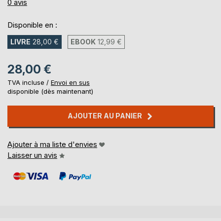
0%
0
avis
Disponible en :
LIVRE
28,00 €
EBOOK
12,99 €
28,00 €
TVA incluse /
Envoi en sus
disponible (dès maintenant)
AJOUTER AU PANIER
Ajouter à ma liste d'envies
Laisser un avis