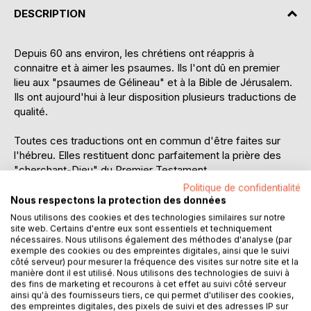
DESCRIPTION
Depuis 60 ans environ, les chrétiens ont réappris à
connaitre et à aimer les psaumes. Ils l'ont dû en premier
lieu aux "psaumes de Gélineau" et à la Bible de Jérusalem.
Ils ont aujourd'hui à leur disposition plusieurs traductions de
qualité.
Toutes ces traductions ont en commun d'être faites sur
l'hébreu. Elles restituent donc parfaitement la prière des
"cherchant-Dieu" du Premier Testament.
Politique de confidentialité
Or la "lecture chrétienne" de ces psaumes hébreux n'a
Nous respectons la protection des données
jamais été oubliée (même si elle n'est pas toujours
Nous utilisons des cookies et des technologies similaires sur notre
pratiquée). Et cependant, en utilisant les psaumes hébreux
site web. Certains d'entre eux sont essentiels et techniquement
nécessaires. Nous utilisons également des méthodes d'analyse (par
de manière exclusive, les chrétiens ont peur-être perdu
exemple des cookies ou des empreintes digitales, ainsi que le suivi
quelque saveur de leur prière. En effet, s'ils prient Dieu
côté serveur) pour mesurer la fréquence des visites sur notre site et la
dans les psaumes, ils n'y rencontrent pas, directement,
manière dont il est utilisé. Nous utilisons des technologies de suivi à
des fins de marketing et recourons à cet effet au suivi côté serveur
Jésus. Peuvent-ils s'y résoudre ?
ainsi qu'à des fournisseurs tiers, ce qui permet d'utiliser des cookies,
des empreintes digitales, des pixels de suivi et des adresses IP sur