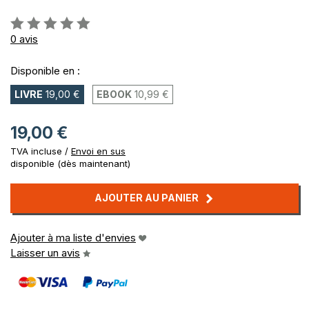
Évaluation:
0%
0
avis
Disponible en :
LIVRE
19,00 €
EBOOK
10,99 €
19,00 €
TVA incluse /
Envoi en sus
disponible (dès maintenant)
AJOUTER AU PANIER
Ajouter à ma liste d'envies
Laisser un avis