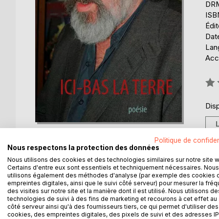
DRM 
ISB
Édi
Date
Lang
Acce
Éval
0%
Disp
Politique de confiden
Nous respectons la protection des données
Nous utilisons des cookies et des technologies similaires sur notre site 
Certains d'entre eux sont essentiels et techniquement nécessaires. Nous
DESCRIPTION
AUTEUR(S)
CRITIQUES
utilisons également des méthodes d'analyse (par exemple des cookies 
empreintes digitales, ainsi que le suivi côté serveur) pour mesurer la fré
des visites sur notre site et la manière dont il est utilisé. Nous utilisons de
Je voulais être le poète de nulle pitié. Être le vag
technologies de suivi à des fins de marketing et recourons à cet effet au 
côté serveur ainsi qu'à des fournisseurs tiers, ce qui permet d'utiliser des
les enfants et la femme et le Dieu, ne jamais prie
cookies, des empreintes digitales, des pixels de suivi et des adresses IP
suivre les chemins d'ancêtres, ni habiles ni juste. Q