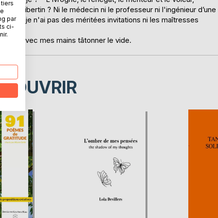
tiers
time libertin ? Ni le médecin ni le professeur ni l'ingénieur d’une
ne
ng par
arrain, je n'ai pas des méritées invitations ni les maîtresses
ts ci-
ir.
oits, avec mes mains tâtonner le vide.
ÉCOUVRIR