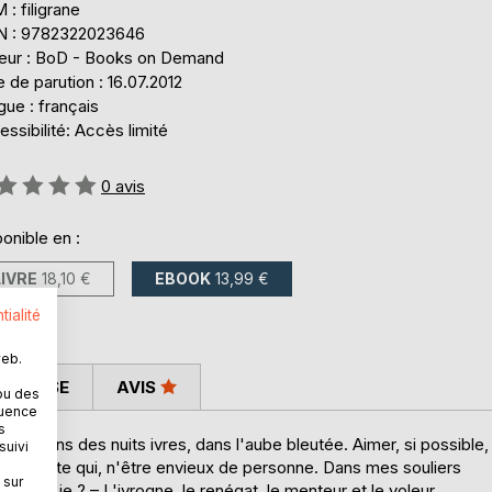
: filigrane
N : 9782322023646
teur : BoD - Books on Demand
 de parution : 16.07.2012
ue : français
ssibilité: Accès limité
uation:
0
avis
onible en :
LIVRE
18,10 €
EBOOK
13,99 €
tialité
web.
 PRESSE
AVIS
ou des
quence
s
abond dans des nuits ivres, dans l'aube bleutée. Aimer, si possible,
suivi
r n'importe qui, n'être envieux de personne. Dans mes souliers
 sur
ui suis-je ? – L'ivrogne, le renégat, le menteur et le voleur,