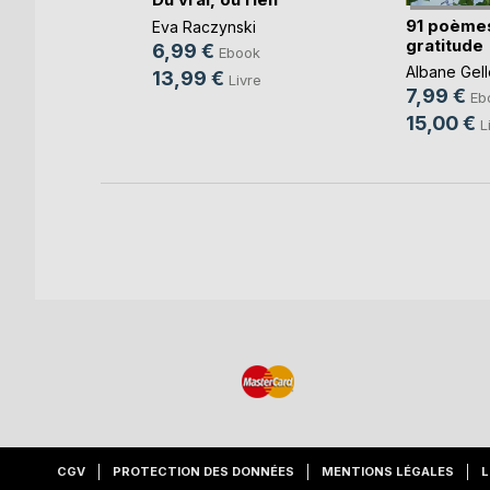
91 poème
Eva Raczynski
gratitude
Ségur
6,99 €
Ebook
k
Albane Gell
13,99 €
Livre
7,99 €
Eb
15,00 €
L
CGV
PROTECTION DES DONNÉES
MENTIONS LÉGALES
L