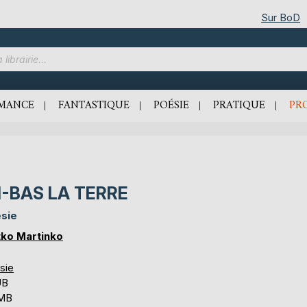
Sur BoD
MANCE
FANTASTIQUE
POÉSIE
PRATIQUE
PR
I-BAS LA TERRE
sie
tko Martinko
sie
UB
 MB