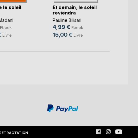
 le soleil
Et demain, le soleil
La ra
reviendra
coeur
 Madani
Pauline Bilisari
Philys
4,99 €
7,49
Ebook
Ebook
€
15,00 €
14,0
Livre
Livre
RETRACTATION