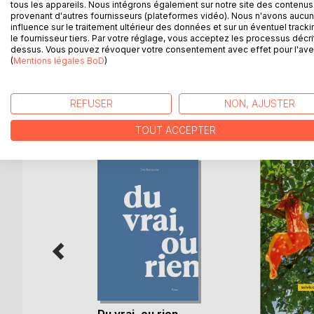
tous les appareils. Nous intégrons également sur notre site des contenus 
prétentieux de ma beauté, le faux monogame, l'illégi
provenant d'autres fournisseurs (plateformes vidéo). Nous n'avons aucu
influence sur le traitement ultérieur des données et sur un éventuel tracki
rare profession. Je n'ai même pas le soutien d'un p
le fournisseur tiers. Par votre réglage, vous acceptez les processus décri
vieillissantes…
dessus. Vous pouvez révoquer votre consentement avec effet pour l'aven
Je voulais marcher comme un somnambule sur les t
(
Mentions légales BoD
)
REFUSER
NON, AJUSTER
D’AUTRES TITRES À D
TOUT ACCEPTER
s de
Du vrai, ou rien