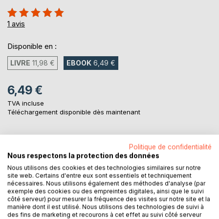
Évaluation:
100%
1
avis
Disponible en :
LIVRE
11,98 €
EBOOK
6,49 €
6,49 €
TVA incluse
Téléchargement disponible dès maintenant
AJOUTER AU PANIER
Politique de confidentialité
Nous respectons la protection des données
Nous utilisons des cookies et des technologies similaires sur notre
Ajouter à ma liste d'envies
site web. Certains d'entre eux sont essentiels et techniquement
nécessaires. Nous utilisons également des méthodes d'analyse (par
Laisser un avis
exemple des cookies ou des empreintes digitales, ainsi que le suivi
côté serveur) pour mesurer la fréquence des visites sur notre site et la
manière dont il est utilisé. Nous utilisons des technologies de suivi à
des fins de marketing et recourons à cet effet au suivi côté serveur