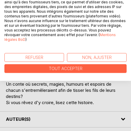
ainsi qu'à des fournisseurs tiers, ce qui permet d'utiliser des cookies,
des empreintes digitales, des pixels de suivi et des adresses IP sur
tous les appareils. Nous intégrons également sur notre site des
contenus tiers provenant d'autres fournisseurs (plateformes vidéo).
Nous n'avons aucune influence sur le traitement ultérieur des données
DESCRIPTION
et sur un éventuel tracking par le fournisseur tiers. Par votre réglage,
vous acceptez les processus décrits ci-dessus. Vous pouvez
révoquer votre consentement avec effet pour l'avenir. (
Mentions
légales BoD
)
Et s'il était un autre conte, antérieur à tous ceux que nous
connaissons ? Un conte oublié, qui aurait été fragmenté et
modifié au cours du temps ?
REFUSER
NON, AJUSTER
Un conte où Blanche Neige, séquestrée dans une tour pour
être protégée d'un maléfice givrant son coeur, serait la
TOUT ACCEPTER
soeur d'une Belle à l'étrange capuchon rouge...
Un conte où certains princes choiraient de leur piédestal?
Un conte où secrets, magies, humours et espoirs de
chacun s'entremêleraient afin de tisser les fils de leurs
destins?
Si vous rêvez d'y croire, lisez cette histoire.
AUTEUR(S)