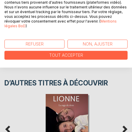
contenus tiers provenant d'autres fournisseurs (plateformes vidéo).
Nous n'avons aucune influence sur le traitement ultérieur des données
AUTEUR(S)
et sur un éventuel tracking par le fournisseur tiers. Par votre réglage,
vous acceptez les processus décrits ci-dessus. Vous pouvez
révoquer votre consentement avec effet pour l'avenir. (
Mentions
légales BoD
)
CRITIQUES PRESSE
AVIS
REFUSER
NON, AJUSTER
TOUT ACCEPTER
D’AUTRES TITRES À DÉCOUVRIR