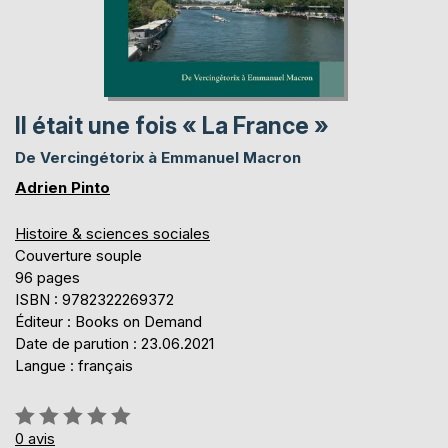
Il était une fois « La France »
De Vercingétorix à Emmanuel Macron
Adrien Pinto
Histoire & sciences sociales
Couverture souple
96 pages
ISBN : 9782322269372
Éditeur : Books on Demand
Date de parution : 23.06.2021
Langue : français
Évaluation:
0%
0
avis