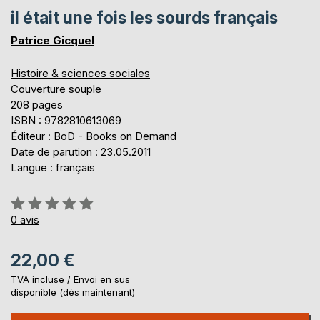
il était une fois les sourds français
Patrice Gicquel
Histoire & sciences sociales
Couverture souple
208 pages
ISBN : 9782810613069
Éditeur : BoD - Books on Demand
Date de parution : 23.05.2011
Langue : français
Évaluation:
0%
0
avis
22,00 €
TVA incluse /
Envoi en sus
disponible (dès maintenant)