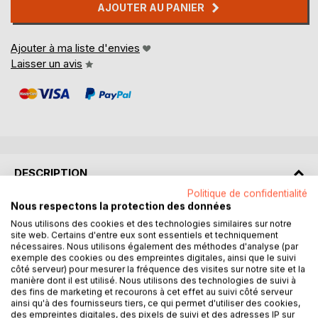
AJOUTER AU PANIER
Ajouter à ma liste d'envies
Laisser un avis
DESCRIPTION
Politique de confidentialité
Nous respectons la protection des données
Tout savoir sur les faits marquants de l'histoire des sourds
Nous utilisons des cookies et des technologies similaires sur notre
à travers des textes explicatifs, de courtes biographies et
site web. Certains d'entre eux sont essentiels et techniquement
des illustrations intéressantes, c'est l'ouvrage de
nécessaires. Nous utilisons également des méthodes d'analyse (par
référence français des sourds, dont la lecture vous rendra
exemple des cookies ou des empreintes digitales, ainsi que le suivi
côté serveur) pour mesurer la fréquence des visites sur notre site et la
incollable.
manière dont il est utilisé. Nous utilisons des technologies de suivi à
Ce livre apprendra beaucoup à tous ceux et celles qui
des fins de marketing et recourons à cet effet au suivi côté serveur
s'intéressent au monde et à la culture des sourds, ainsi
ainsi qu'à des fournisseurs tiers, ce qui permet d'utiliser des cookies,
des empreintes digitales, des pixels de suivi et des adresses IP sur
qu'aux nouvelles générations sourdes qui voudraient ou