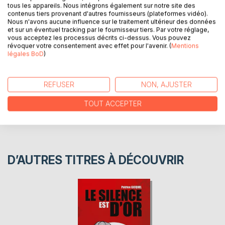
tous les appareils. Nous intégrons également sur notre site des
souhaiteraient imiter les anciens.
contenus tiers provenant d'autres fournisseurs (plateformes vidéo).
Nous n'avons aucune influence sur le traitement ultérieur des données
et sur un éventuel tracking par le fournisseur tiers. Par votre réglage,
vous acceptez les processus décrits ci-dessus. Vous pouvez
AUTEUR(S)
révoquer votre consentement avec effet pour l'avenir. (
Mentions
légales BoD
)
CRITIQUES PRESSE
REFUSER
NON, AJUSTER
AVIS
TOUT ACCEPTER
D’AUTRES TITRES À DÉCOUVRIR