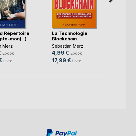
d Répertoire
La Technologie
Le Mi
pto-mon(...)
Blockchain
101
n Merz
Sebastian Merz
Sebast
€
4,99 €
4,99
Ebook
Ebook
€
17,99 €
14,9
Livre
Livre