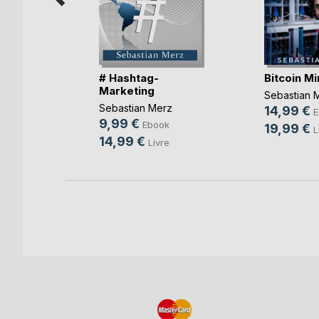
 autre
# Hashtag-
Bitcoin Mi
Marketing
t
Sebastian 
Sebastian Merz
k
14,99 €
E
9,99 €
Ebook
19,99 €
L
14,99 €
Livre