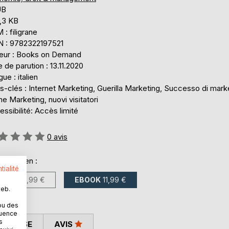
UB
,3 KB
: filigrane
N : 9782322197521
teur : Books on Demand
 de parution : 13.11.2020
ue : italien
-clés : Internet Marketing, Guerilla Marketing, Successo di mark
ne Marketing, nuovi visitatori
ssibilité: Accès limité
uation:
0
avis
onible en :
tialité
LIVRE
14,99 €
EBOOK
11,99 €
web.
ou des
quence
s
 PRESSE
AVIS