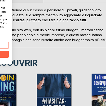
suivi
 sur
rse aziende di successo e per individui privati, guidando loro
tiers
 Nel fare questo, si è sempre mantenuto aggiornato e inquadrato
ne
ng par
gliori risultati, piuttosto che fare ciò che fanno tutti.
ts ci-
ir.
tatori al tuo sito web, con un piccolissimo budget. I metodi hanno
io, così come per piccole e medie imprese, e questi metodi hanno
ltre compagnie non sono riuscite anche con budget molto più alti.
ÉCOUVRIR