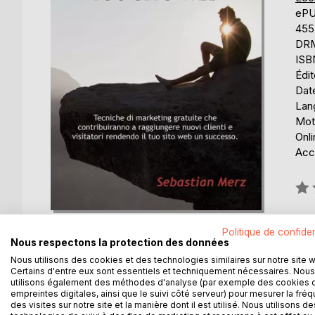
eP
455
DRM 
ISB
Édi
Date
Lang
Mots
Onli
Acce
Éval
0%
Disp
Politique de confiden
Nous respectons la protection des données
Nous utilisons des cookies et des technologies similaires sur notre site 
Certains d'entre eux sont essentiels et techniquement nécessaires. Nous
utilisons également des méthodes d'analyse (par exemple des cookies 
empreintes digitales, ainsi que le suivi côté serveur) pour mesurer la fré
des visites sur notre site et la manière dont il est utilisé. Nous utilisons de
DESCRIPTION
AUTEUR(S)
CRITIQUES