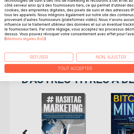
technologies de suivi à des fins de marketing et recourons à cet effet au 
côté serveur ainsi qu'à des fournisseurs tiers, ce qui permet d'utiliser des
cookies, des empreintes digitales, des pixels de suivi et des adresses IP
Sebastian Merz ha lavorato come consulente in dive
tous les appareils. Nous intégrons également sur notre site des contenus 
nella gestione della propria immagine su Internet.
provenant d'autres fournisseurs (plateformes vidéo). Nous n'avons aucu
influence sur le traitement ultérieur des données et sur un éventuel tracki
sulla sua strada. Sa che questo modo di fare porta mi
le fournisseur tiers. Par votre réglage, vous acceptez les processus décri
dessus. Vous pouvez révoquer votre consentement avec effet pour l'aven
L'autore evidenzia tecniche per attrarre nuovi visi
(
Mentions légales BoD
)
dimostrato di essere validi per individui in propr
generato un grande incremento del traffico dove a
REFUSER
NON, AJUSTER
TOUT ACCEPTER
D’AUTRES TITRES À D