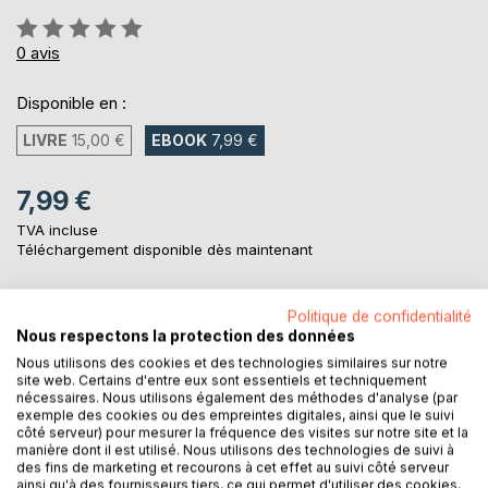
Évaluation:
0%
0
avis
Disponible en :
LIVRE
15,00 €
EBOOK
7,99 €
7,99 €
TVA incluse
Téléchargement disponible dès maintenant
Politique de confidentialité
AJOUTER AU PANIER
Nous respectons la protection des données
Nous utilisons des cookies et des technologies similaires sur notre
site web. Certains d'entre eux sont essentiels et techniquement
Ajouter à ma liste d'envies
nécessaires. Nous utilisons également des méthodes d'analyse (par
Laisser un avis
exemple des cookies ou des empreintes digitales, ainsi que le suivi
côté serveur) pour mesurer la fréquence des visites sur notre site et la
manière dont il est utilisé. Nous utilisons des technologies de suivi à
des fins de marketing et recourons à cet effet au suivi côté serveur
ainsi qu'à des fournisseurs tiers, ce qui permet d'utiliser des cookies,