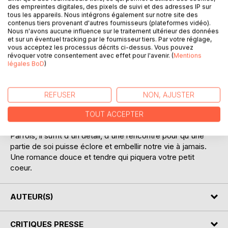
des empreintes digitales, des pixels de suivi et des adresses IP sur
tous les appareils. Nous intégrons également sur notre site des
contenus tiers provenant d'autres fournisseurs (plateformes vidéo).
Nous n'avons aucune influence sur le traitement ultérieur des données
et sur un éventuel tracking par le fournisseur tiers. Par votre réglage,
DESCRIPTION
vous acceptez les processus décrits ci-dessus. Vous pouvez
révoquer votre consentement avec effet pour l'avenir. (
Mentions
légales BoD
)
Il n'y a pas de plaisir sans peine. C'est ce que va
comprendre Juliette, une trentenaire, mal dans sa peau.
Elle tombe dans les ronces du désespoir et décide de
REFUSER
NON, AJUSTER
changer d'air pour se retrouver face à elle-même. Elle
entame alors un chemin sinueux entre le Pays-Basque et
TOUT ACCEPTER
les Hautes-Pyrénées.
Parfois, il suffit d'un détail, d'une rencontre pour qu'une
partie de soi puisse éclore et embellir notre vie à jamais.
Une romance douce et tendre qui piquera votre petit
coeur.
AUTEUR(S)
CRITIQUES PRESSE