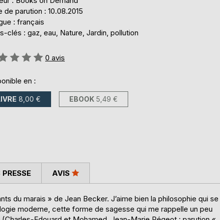
teur : Books on Demand
 de parution : 10.08.2015
ue : français
-clés : gaz, eau, Nature, Jardin, pollution
uation:
0
avis
onible en :
LIVRE
8,00 €
EBOOK
5,49 €
 PRESSE
AVIS
fants du marais » de Jean Becker. J’aime bien la philosophie qui se
ologie moderne, cette forme de sagesse qui me rappelle un peu
 (Charles-Edouard et Mohamed, Jean-Marie Pégeot : parution «