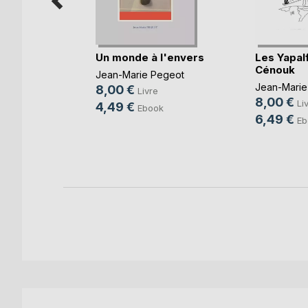
Un monde à l'envers
Les Yapalf
Cénouk
Jean-Marie Pegeot
Jean-Marie
8,00 €
Livre
8,00 €
e
Li
4,49 €
Ebook
6,49 €
ok
Eb