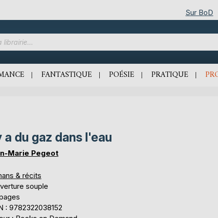
Sur BoD
MANCE
FANTASTIQUE
POÉSIE
PRATIQUE
PR
 y a du gaz dans l'eau
n-Marie Pegeot
ans & récits
verture souple
 pages
N : 9782322038152