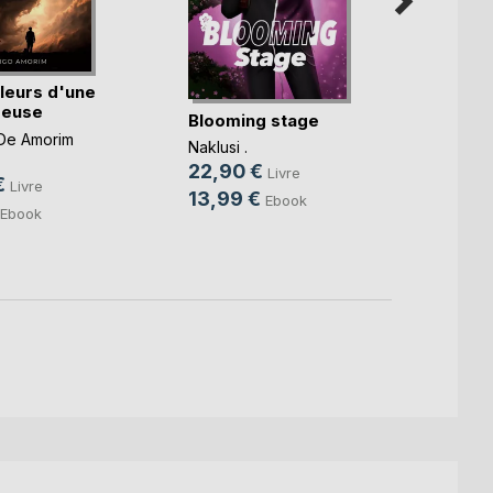
leurs d'une
Les i
reuse
voyag
Blooming stage
imbéc(
De Amorim
Domini
Naklusi .
22,0
22,90 €
Livre
€
Livre
9,99
13,99 €
Ebook
Ebook