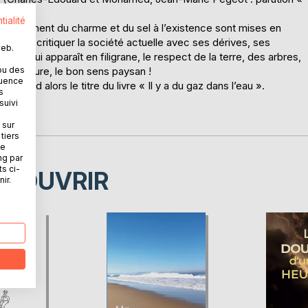
tialité
 qui donnent du charme et du sel à l’existence sont mises en
stoire à critiquer la société actuelle avec ses dérives, ses
web.
ésie qui apparaît en filigrane, le respect de la terre, des arbres,
e la nature, le bon sens paysan !
ou des
quence
mprend alors le titre du livre « Il y a du gaz dans l’eau ».
s
suivi
 sur
tiers
ne
ng par
ts ci-
ÉCOUVRIR
ir.