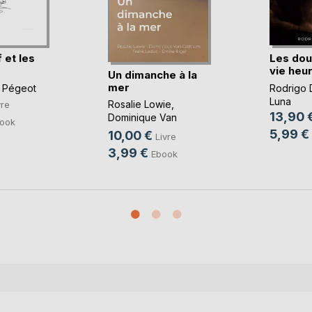
 et les
Les dou
vie heu
Un dimanche à la
mer
 Pégeot
Rodrigo 
Luna
Rosalie Lowie
,
vre
13,90 
Dominique Van
ook
Cotthem
, ...
5,99 €
10,00 €
Livre
3,99 €
Ebook