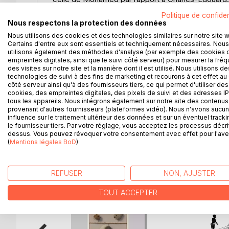
à l’écoute des poètes », 2006)
Politique de confiden
Tout est très imagé. Les petites choses de la vie
Nous respectons la protection des données
évidence. Il y a une habileté certaine dans cette hi
Nous utilisons des cookies et des technologies similaires sur notre site 
incohérences, son côté inhumain. J’aime aussi la po
Certains d'entre eux sont essentiels et techniquement nécessaires. Nous
des plantes, le rythme des saisons, l’observation d
utilisons également des méthodes d'analyse (par exemple des cookies 
empreintes digitales, ainsi que le suivi côté serveur) pour mesurer la fré
La fin de l’histoire est inattendue, amusante ; on co
des visites sur notre site et la manière dont il est utilisé. Nous utilisons de
technologies de suivi à des fins de marketing et recourons à cet effet au 
côté serveur ainsi qu'à des fournisseurs tiers, ce qui permet d'utiliser des
cookies, des empreintes digitales, des pixels de suivi et des adresses IP
tous les appareils. Nous intégrons également sur notre site des contenus 
provenant d'autres fournisseurs (plateformes vidéo). Nous n'avons aucu
influence sur le traitement ultérieur des données et sur un éventuel tracki
le fournisseur tiers. Par votre réglage, vous acceptez les processus décri
D’AUTRES TITRES À D
dessus. Vous pouvez révoquer votre consentement avec effet pour l'aven
(
Mentions légales BoD
)
REFUSER
NON, AJUSTER
TOUT ACCEPTER