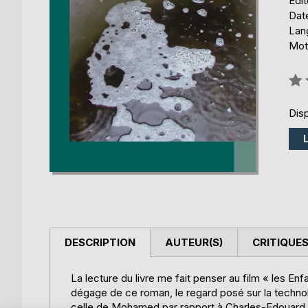
Édi
Date
Lang
Mots
Éval
0%
Disp
DESCRIPTION
AUTEUR(S)
CRITIQUES
La lecture du livre me fait penser au film « les En
dégage de ce roman, le regard posé sur la techn
celle de Mohamed par rapport à Charles-Edouard.