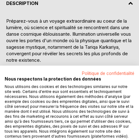
DESCRIPTION
Préparez-vous à un voyage extraordinaire au coeur de la
lumière, où science et spiritualité se rencontrent dans une
danse cosmique éblouissante. Illumination universelle vous
ouvre les portes d'un monde où la physique quantique et la
sagesse mystique, notamment de la Tariqa Karkariya,
convergent pour révéler les secrets les plus profonds de
notre existence.
Une expérience extraordinaire où la lumière divine
Politique de confidentialité
Nous respectons la protection des données
transcende la simple métaphore pour devenir une
expérience visuelle authentique et transformatrice.
Nous utilisons des cookies et des technologies similaires sur notre
site web. Certains d'entre eux sont essentiels et techniquement
Imaginez contempler des étoiles scintillantes, une lune
nécessaires. Nous utilisons également des méthodes d'analyse (par
rayonnante, et un soleil éblouissant, non pas dans le ciel
exemple des cookies ou des empreintes digitales, ainsi que le suivi
nocturne, mais au coeur même de votre être intérieur.
côté serveur) pour mesurer la fréquence des visites sur notre site et la
manière dont il est utilisé. Nous utilisons des technologies de suivi à
des fins de marketing et recourons à cet effet au suivi côté serveur
Cette vision n'est pas une illusion ou un rêve éveillé, mais
ainsi qu'à des fournisseurs tiers, ce qui permet d'utiliser des cookies,
une perception réelle, aussi vivide et claire que si vous
des empreintes digitales, des pixels de suivi et des adresses IP sur
tous les appareils. Nous intégrons également sur notre site des
observiez le firmament de vos propres yeux. Cette
contenus tiers provenant d'autres fournisseurs (plateformes vidéo).
expérience remarquable, vécue et attestée par des milliers