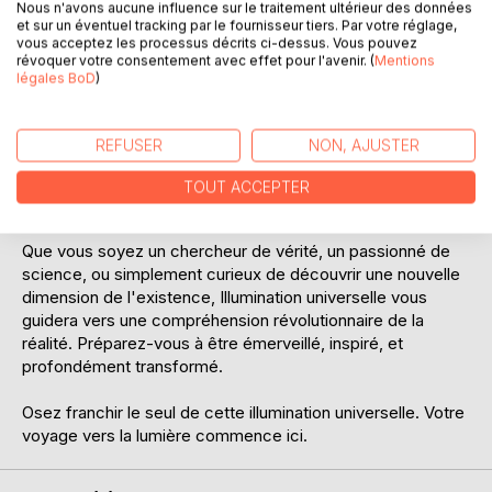
Nous n'avons aucune influence sur le traitement ultérieur des données
de disciples à travers le monde, est à portée de votre
et sur un éventuel tracking par le fournisseur tiers. Par votre réglage,
main, attendant d'illuminer votre propre chemin spirituel.
vous acceptez les processus décrits ci-dessus. Vous pouvez
révoquer votre consentement avec effet pour l'avenir. (
Mentions
légales BoD
)
Ce livre est bien plus qu'un simple texte : c'est une
invitation à une transformation personnelle profonde. À
travers les enseignements du Cheikh Mohamed Faouzi Al-
REFUSER
NON, AJUSTER
Karkari, vous apprendrez à percevoir la lumière divine qui
réside en vous, à la cultiver, et à la faire rayonner dans
TOUT ACCEPTER
votre vie quotidienne.
Que vous soyez un chercheur de vérité, un passionné de
science, ou simplement curieux de découvrir une nouvelle
dimension de l'existence, Illumination universelle vous
guidera vers une compréhension révolutionnaire de la
réalité. Préparez-vous à être émerveillé, inspiré, et
profondément transformé.
Osez franchir le seul de cette illumination universelle. Votre
voyage vers la lumière commence ici.