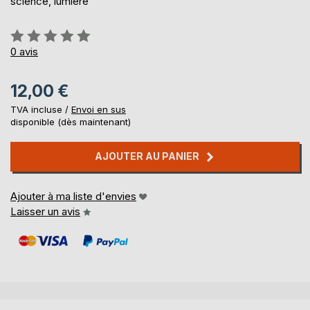
science, lumière
Évaluation:
0%
0
avis
12,00 €
TVA incluse /
Envoi en sus
disponible (dès maintenant)
AJOUTER AU PANIER
Ajouter à ma liste d'envies
Laisser un avis