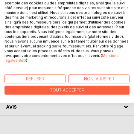
exemple des cookies ou des empreintes digitales, ainsi que le suivi
côté serveur) pour mesurer la fréquence des visites sur notre site et la
manière dont il est utilisé. Nous utilisons des technologies de suivi à
Le battement d'ailes d'un papillon au Japon peut créer un
des fins de marketing et recourons à cet effet au suivi côté serveur
ouragan aux États-Unis. Chacun de nos actes a des
ainsi qu'à des fournisseurs tiers, ce qui permet d'utiliser des cookies,
répercussions.
des empreintes digitales, des pixels de suivi et des adresses IP sur
tous les appareils. Nous intégrons également sur notre site des
Marc, Vincent, Luc et Thomas mènent paisiblement leur vie
contenus tiers provenant d'autres fournisseurs (plateformes vidéo).
de trentenaire jusqu'au jour où un événement du passé
Nous n'avons aucune influence sur le traitement ultérieur des données
refait surface.
et sur un éventuel tracking par le fournisseur tiers. Par votre réglage,
vous acceptez les processus décrits ci-dessus. Vous pouvez
Confrontés à leur pire cauchemar, leur vie va basculer dans
révoquer votre consentement avec effet pour l'avenir. (
Mentions
les profondeurs les plus sombres de la vengeance.
légales BoD
)
AUTEUR(S)
REFUSER
NON, AJUSTER
TOUT ACCEPTER
CRITIQUES PRESSE
AVIS