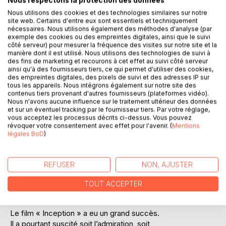
Nous respectons la protection des données
Nous utilisons des cookies et des technologies similaires sur notre
site web. Certains d'entre eux sont essentiels et techniquement
nécessaires. Nous utilisons également des méthodes d'analyse (par
exemple des cookies ou des empreintes digitales, ainsi que le suivi
côté serveur) pour mesurer la fréquence des visites sur notre site et la
manière dont il est utilisé. Nous utilisons des technologies de suivi à
DESCRIPTION
des fins de marketing et recourons à cet effet au suivi côté serveur
ainsi qu'à des fournisseurs tiers, ce qui permet d'utiliser des cookies,
des empreintes digitales, des pixels de suivi et des adresses IP sur
tous les appareils. Nous intégrons également sur notre site des
La collection « De l’œil à l’Être »
contenus tiers provenant d'autres fournisseurs (plateformes vidéo).
Nous n'avons aucune influence sur le traitement ultérieur des données
Les ouvrages de la collection « De l’œil à l’Être » sont des
et sur un éventuel tracking par le fournisseur tiers. Par votre réglage,
outils de développement personnel. Ygrec s’appuie sur les
vous acceptez les processus décrits ci-dessus. Vous pouvez
révoquer votre consentement avec effet pour l'avenir. (
Mentions
scènes et les personnages du film pour guider le lecteur
légales BoD
)
dans sa quête de Sens, tout en posant un regard critique
sur notre société. En devenant un support pour notre
apprentissage, l'œuvre choisie nous aide à franchir les
REFUSER
NON, AJUSTER
étapes de notre cheminement intérieur.
TOUT ACCEPTER
« Inception » - Rêve, sommeil et manipulation
Le film « Inception » a eu un grand succès.
Il a pourtant suscité soit l’admiration, soit