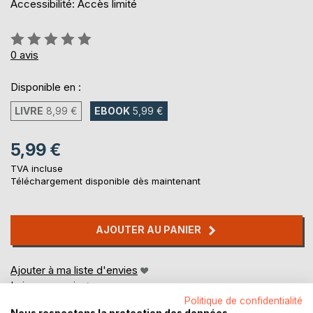
Accessibilité: Accès limité
Évaluation:
0%
0
avis
Disponible en :
LIVRE
8,99 €
EBOOK
5,99 €
5,99 €
TVA incluse
Téléchargement disponible dès maintenant
AJOUTER AU PANIER
Ajouter à ma liste d'envies
Laisser un avis
Politique de confidentialité