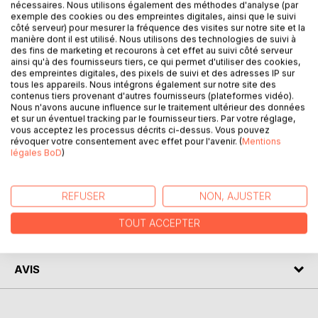
This book is a compilation of images, taken in India, in the
nécessaires. Nous utilisons également des méthodes d'analyse (par
exemple des cookies ou des empreintes digitales, ainsi que le suivi
regions of Rajasthan, Uttar Pradesh and in Delhi last
côté serveur) pour mesurer la fréquence des visites sur notre site et la
summer 2016.
manière dont il est utilisé. Nous utilisons des technologies de suivi à
My european education is made of full of fantasies about
des fins de marketing et recourons à cet effet au suivi côté serveur
ainsi qu'à des fournisseurs tiers, ce qui permet d'utiliser des cookies,
Indians. This book shows another point of view, a
des empreintes digitales, des pixels de suivi et des adresses IP sur
photographic file, with the reality of India today...
tous les appareils. Nous intégrons également sur notre site des
contenus tiers provenant d'autres fournisseurs (plateformes vidéo).
Ce livre est une approche photographique de l'Inde
Nous n'avons aucune influence sur le traitement ultérieur des données
et sur un éventuel tracking par le fournisseur tiers. Par votre réglage,
d'aujourd'hui. Plus précisément les régions du Rajasthan et
vous acceptez les processus décrits ci-dessus. Vous pouvez
Uttar Pradesh. Il rétablit quelques idées préconçues sur
révoquer votre consentement avec effet pour l'avenir. (
Mentions
l'Inde et les Indiens...
légales BoD
)
AUTEUR(S)
REFUSER
NON, AJUSTER
TOUT ACCEPTER
CRITIQUES PRESSE
AVIS