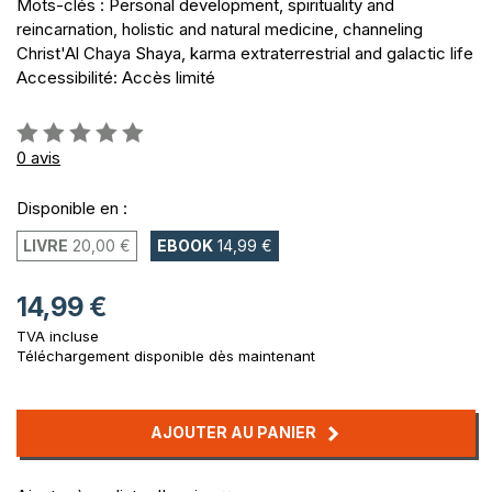
Mots-clés : Personal development, spirituality and
reincarnation, holistic and natural medicine, channeling
Christ'Al Chaya Shaya, karma extraterrestrial and galactic life
Accessibilité: Accès limité
Évaluation:
0%
0
avis
Disponible en :
LIVRE
20,00 €
EBOOK
14,99 €
14,99 €
TVA incluse
Téléchargement disponible dès maintenant
AJOUTER AU PANIER