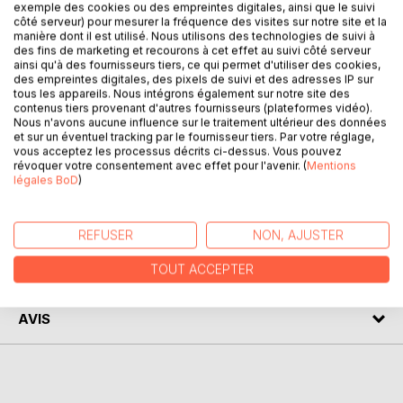
exemple des cookies ou des empreintes digitales, ainsi que le suivi
côté serveur) pour mesurer la fréquence des visites sur notre site et la
manière dont il est utilisé. Nous utilisons des technologies de suivi à
des fins de marketing et recourons à cet effet au suivi côté serveur
DESCRIPTION
ainsi qu'à des fournisseurs tiers, ce qui permet d'utiliser des cookies,
des empreintes digitales, des pixels de suivi et des adresses IP sur
tous les appareils. Nous intégrons également sur notre site des
contenus tiers provenant d'autres fournisseurs (plateformes vidéo).
Ce livre est un ouvrage d'initiation sur les anges .
Nous n'avons aucune influence sur le traitement ultérieur des données
Vous y trouverez toutes les bases pour bien communiquer
et sur un éventuel tracking par le fournisseur tiers. Par votre réglage,
avec votre ange afin de surmonter les épreuves de votre
vous acceptez les processus décrits ci-dessus. Vous pouvez
révoquer votre consentement avec effet pour l'avenir. (
Mentions
vie et celles de vos proches .
légales BoD
)
AUTEUR(S)
REFUSER
NON, AJUSTER
TOUT ACCEPTER
CRITIQUES PRESSE
AVIS