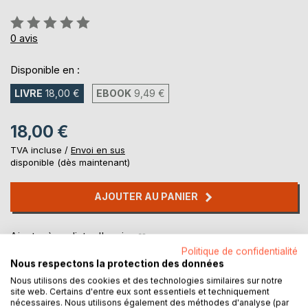
Évaluation:
0%
0
avis
Disponible en :
LIVRE
18,00 €
EBOOK
9,49 €
18,00 €
TVA incluse /
Envoi en sus
disponible (dès maintenant)
AJOUTER AU PANIER
Ajouter à ma liste d'envies
Laisser un avis
Politique de confidentialité
Nous respectons la protection des données
Nous utilisons des cookies et des technologies similaires sur notre
site web. Certains d'entre eux sont essentiels et techniquement
nécessaires. Nous utilisons également des méthodes d'analyse (par