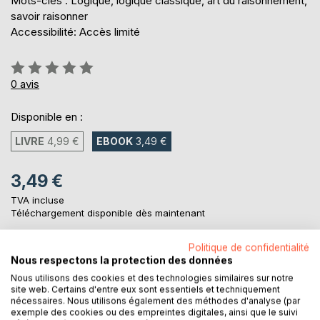
Mots-clés : Logique, logique classique, art du raisonnement,
savoir raisonner
Accessibilité: Accès limité
Évaluation:
0%
0
avis
Disponible en :
LIVRE
4,99 €
EBOOK
3,49 €
3,49 €
TVA incluse
Téléchargement disponible dès maintenant
Politique de confidentialité
Nous respectons la protection des données
AJOUTER AU PANIER
Nous utilisons des cookies et des technologies similaires sur notre
site web. Certains d'entre eux sont essentiels et techniquement
nécessaires. Nous utilisons également des méthodes d'analyse (par
Ajouter à ma liste d'envies
exemple des cookies ou des empreintes digitales, ainsi que le suivi
Laisser un avis