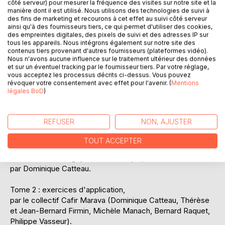
côté serveur) pour mesurer la fréquence des visites sur notre site et la
manière dont il est utilisé. Nous utilisons des technologies de suivi à
des fins de marketing et recourons à cet effet au suivi côté serveur
ainsi qu'à des fournisseurs tiers, ce qui permet d'utiliser des cookies,
des empreintes digitales, des pixels de suivi et des adresses IP sur
tous les appareils. Nous intégrons également sur notre site des
contenus tiers provenant d'autres fournisseurs (plateformes vidéo).
Nous n'avons aucune influence sur le traitement ultérieur des données
et sur un éventuel tracking par le fournisseur tiers. Par votre réglage,
vous acceptez les processus décrits ci-dessus. Vous pouvez
DESCRIPTION
révoquer votre consentement avec effet pour l'avenir. (
Mentions
légales BoD
)
Pour connaître les bases de la logique classique, mais
aussi pour s'amuser et exercer ses capacités mentales.
REFUSER
NON, AJUSTER
Tome 1 : présentation de la logique des classes d'Aristote
TOUT ACCEPTER
et de la logique des propositions des Stoïciens, avec une
ouverture sur la logique mathématique,
par Dominique Catteau.
Tome 2 : exercices d'application,
par le collectif Cafir Marava (Dominique Catteau, Thérèse
et Jean-Bernard Firmin, Michèle Manach, Bernard Raquet,
Philippe Vasseur).