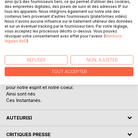
ainsi qu'à des fournisseurs tiers, ce qui permet d'utiliser des cookies,
des empreintes digitales, des pixels de suivi et des adresses IP sur
tous les appareils. Nous intégrons également sur notre site des
contenus tiers provenant d'autres fournisseurs (plateformes vidéo).
Nous n'avons aucune influence sur le traitement ultérieur des données
et sur un éventuel tracking par le fournisseur tiers. Par votre réglage,
DESCRIPTION
vous acceptez les processus décrits ci-dessus. Vous pouvez
révoquer votre consentement avec effet pour l'avenir. (
Mentions
légales BoD
)
De la naissance à la mort, chaque vie est ponctuée
d’évènements marquants.
REFUSER
NON, AJUSTER
En marge du mémorable, des captations soudaines,
des perceptions plus ou moins furtives,
TOUT ACCEPTER
colorent aussi notre quotidien d’images fugaces mais
précieuses
pour notre esprit et notre coeur.
Ainsi sont nés
Ces Instantanés.
AUTEUR(S)
CRITIQUES PRESSE