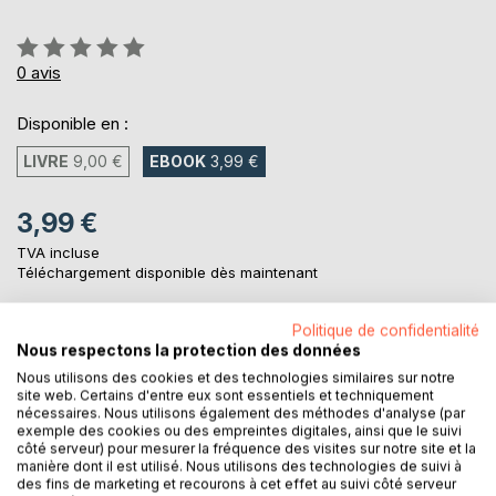
Évaluation:
0%
0
avis
Disponible en :
LIVRE
9,00 €
EBOOK
3,99 €
3,99 €
TVA incluse
Téléchargement disponible dès maintenant
Politique de confidentialité
AJOUTER AU PANIER
Nous respectons la protection des données
Nous utilisons des cookies et des technologies similaires sur notre
site web. Certains d'entre eux sont essentiels et techniquement
Ajouter à ma liste d'envies
nécessaires. Nous utilisons également des méthodes d'analyse (par
exemple des cookies ou des empreintes digitales, ainsi que le suivi
Laisser un avis
côté serveur) pour mesurer la fréquence des visites sur notre site et la
manière dont il est utilisé. Nous utilisons des technologies de suivi à
des fins de marketing et recourons à cet effet au suivi côté serveur