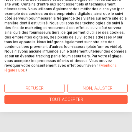
site web. Certains d'entre eux sont essentiels et techniquement
DESCRIPTION
nécessaires. Nous utilisons également des méthodes d'analyse (par
exemple des cookies ou des empreintes digitales, ainsi que le suivi
côté serveur) pour mesurer la fréquence des visites sur notre site et la
manière dont il est utilisé. Nous utilisons des technologies de suivi à
De nos jours, la technologie ne cesse de progresser et
des fins de marketing et recourons à cet effet au suivi côté serveur
l'intelligence artificielle n'appartient plus à une simple
ainsi qu'à des fournisseurs tiers, ce qui permet d'utiliser des cookies,
connotation de fiction. Dans cette oeuvre, nous vous
des empreintes digitales, des pixels de suivi et des adresses IP sur
tous les appareils. Nous intégrons également sur notre site des
proposons un véritable face à face avec l'intelligence
contenus tiers provenant d'autres fournisseurs (plateformes vidéo).
artificielle afin que vous puissiez vous munir de votre
Nous n'avons aucune influence sur le traitement ultérieur des données
propre avis sur le sujet.
et sur un éventuel tracking par le fournisseur tiers. Par votre réglage,
vous acceptez les processus décrits ci-dessus. Vous pouvez
révoquer votre consentement avec effet pour l'avenir. (
Mentions
légales BoD
)
AUTEUR(S)
CRITIQUES PRESSE
REFUSER
NON, AJUSTER
TOUT ACCEPTER
AVIS