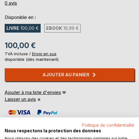
0%
0
avis
Disponible en :
LIVRE
100,00 €
EBOOK
19,99 €
100,00 €
TVA incluse /
Envoi en sus
disponible (dès maintenant)
AJOUTER AU PANIER
Ajouter à ma liste d'envies
Laisser un avis
Politique de confidentialité
Nous respectons la protection des données
Nous utilisons des cookies et des technologies similaires sur notre