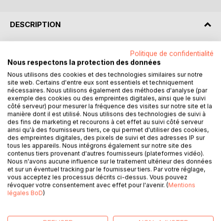
DESCRIPTION
Ce deuxième cahier de la collection « Interrogations
Politique de confidentialité
Nous respectons la protection des données
suspendues » suit la même perspective que le premier : le
bien-être durable et la sagesse.
Nous utilisons des cookies et des technologies similaires sur notre
site web. Certains d'entre eux sont essentiels et techniquement
À la différence du précédent qui étudiait l'inefficience du
nécessaires. Nous utilisons également des méthodes d'analyse (par
concept pour connaître la réalité profonde des choses, le
exemple des cookies ou des empreintes digitales, ainsi que le suivi
concept intervient ici comme soutien pour approfondir la
côté serveur) pour mesurer la fréquence des visites sur notre site et la
manière dont il est utilisé. Nous utilisons des technologies de suivi à
perception de la réalité jusqu'au ressenti. Les choses sont
des fins de marketing et recourons à cet effet au suivi côté serveur
vues avec une impression de concret. Les concepts
ainsi qu'à des fournisseurs tiers, ce qui permet d'utiliser des cookies,
utilisés ne sont pas envisagés comme des objets
des empreintes digitales, des pixels de suivi et des adresses IP sur
intellectuels mais comme des symboles, c'est-à-dire qu'ils
tous les appareils. Nous intégrons également sur notre site des
contenus tiers provenant d'autres fournisseurs (plateformes vidéo).
sont directement liés à une expérience intérieure.
Nous n'avons aucune influence sur le traitement ultérieur des données
La première partie du cahier est consacrée à des notions
et sur un éventuel tracking par le fournisseur tiers. Par votre réglage,
qui permettent de mieux cerner la sagesse transcendante.
vous acceptez les processus décrits ci-dessus. Vous pouvez
révoquer votre consentement avec effet pour l'avenir. (
Mentions
La deuxième partie examine les défauts du matérialisme
légales BoD
)
dans la quête de la sagesse. La troisième s'intéresse à la
vie quotidienne avec pour objectif d'utiliser les insalubrités
de l'environnement social comme moyen de purification de