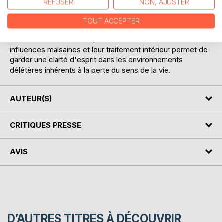
REFUSER
NON, AJUSTER
la conscience. Ainsi sont étudiés les influences
médiatiques, la validité des informations, le cas des
TOUT ACCEPTER
dictatures, les comportements en mode croyance et en
mode discernement. La prise de conscience des
influences malsaines et leur traitement intérieur permet de
garder une clarté d'esprit dans les environnements
délétères inhérents à la perte du sens de la vie.
AUTEUR(S)
CRITIQUES PRESSE
AVIS
D’AUTRES TITRES À DÉCOUVRIR