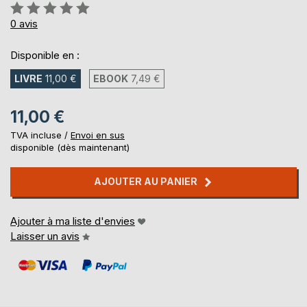
Évaluation:
0%
0
avis
Disponible en :
LIVRE
11,00 €
EBOOK
7,49 €
11,00 €
TVA incluse /
Envoi en sus
disponible (dès maintenant)
AJOUTER AU PANIER
Ajouter à ma liste d'envies
Laisser un avis