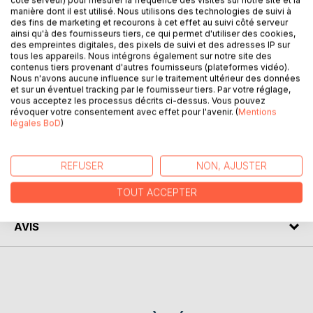
côté serveur) pour mesurer la fréquence des visites sur notre site et la
manière dont il est utilisé. Nous utilisons des technologies de suivi à
des fins de marketing et recourons à cet effet au suivi côté serveur
ainsi qu'à des fournisseurs tiers, ce qui permet d'utiliser des cookies,
DESCRIPTION
des empreintes digitales, des pixels de suivi et des adresses IP sur
tous les appareils. Nous intégrons également sur notre site des
contenus tiers provenant d'autres fournisseurs (plateformes vidéo).
Nous n'avons aucune influence sur le traitement ultérieur des données
C'est un inventaire à la fois photographique et
et sur un éventuel tracking par le fournisseur tiers. Par votre réglage,
généalogique de plusieurs familles de marins nantais issues
vous acceptez les processus décrits ci-dessus. Vous pouvez
de Trentemoult, Vertou et Haïti.
révoquer votre consentement avec effet pour l'avenir. (
Mentions
légales BoD
)
AUTEUR(S)
REFUSER
NON, AJUSTER
CRITIQUES PRESSE
TOUT ACCEPTER
AVIS