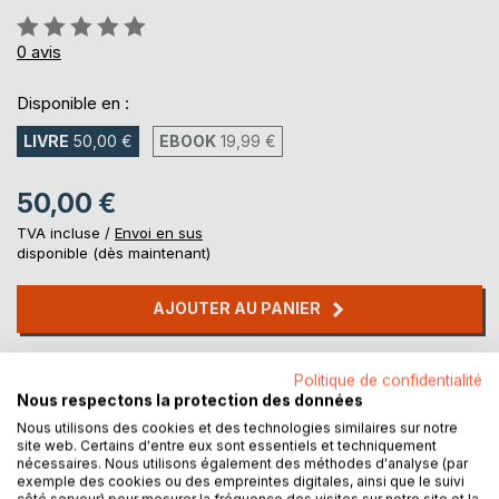
Évaluation:
0%
0
avis
Disponible en :
LIVRE
50,00 €
EBOOK
19,99 €
50,00 €
TVA incluse /
Envoi en sus
disponible (dès maintenant)
AJOUTER AU PANIER
Ajouter à ma liste d'envies
Politique de confidentialité
Laisser un avis
Nous respectons la protection des données
Nous utilisons des cookies et des technologies similaires sur notre
site web. Certains d'entre eux sont essentiels et techniquement
nécessaires. Nous utilisons également des méthodes d'analyse (par
exemple des cookies ou des empreintes digitales, ainsi que le suivi