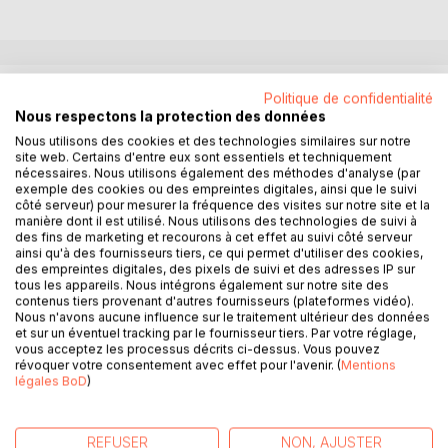
DESCRIPTION
Politique de confidentialité
Nous respectons la protection des données
Nous utilisons des cookies et des technologies similaires sur notre
Il ne se sent pas très bien monsieur Newton.
site web. Certains d'entre eux sont essentiels et techniquement
nécessaires. Nous utilisons également des méthodes d'analyse (par
À force de regarder tomber les pommes, il a fini par en
exemple des cookies ou des empreintes digitales, ainsi que le suivi
côté serveur) pour mesurer la fréquence des visites sur notre site et la
boulotter une. Était-ce le fruit empoisonné qui a tué Alan
manière dont il est utilisé. Nous utilisons des technologies de suivi à
Turing? Mystère.
des fins de marketing et recourons à cet effet au suivi côté serveur
ainsi qu'à des fournisseurs tiers, ce qui permet d'utiliser des cookies,
des empreintes digitales, des pixels de suivi et des adresses IP sur
Toujours est-il qu'il a l'air patraque, Isaac.
tous les appareils. Nous intégrons également sur notre site des
contenus tiers provenant d'autres fournisseurs (plateformes vidéo).
Mais peut-être aussi a-t-il, dans un élan d'empathie
Nous n'avons aucune influence sur le traitement ultérieur des données
et sur un éventuel tracking par le fournisseur tiers. Par votre réglage,
supratemporel, ressenti le malaise qu'expriment les trois
vous acceptez les processus décrits ci-dessus. Vous pouvez
quinquas, auteurs de ce petit grimoire, quant à l'avenir des
révoquer votre consentement avec effet pour l'avenir. (
Mentions
gamins qui peuplent notre planète.
légales BoD
)
Allez savoir !
REFUSER
NON, AJUSTER