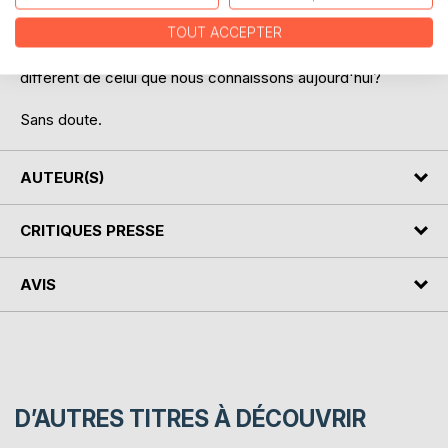
Pourtant ces trois prétentieux se laissent aussi parfois aller
TOUT ACCEPTER
à afficher un peu d'espoir. Est-ce dû aux initiatives qui
fleurissent un peu partout pour proposer un monde
différent de celui que nous connaissons aujourd'hui?
Sans doute.
AUTEUR(S)
CRITIQUES PRESSE
AVIS
D’AUTRES TITRES À DÉCOUVRIR