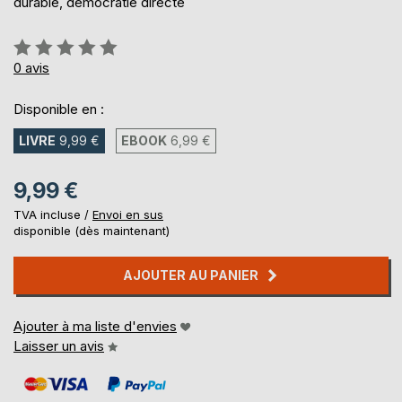
durable, démocratie directe
Évaluation:
0%
0
avis
Disponible en :
LIVRE
9,99 €
EBOOK
6,99 €
9,99 €
TVA incluse /
Envoi en sus
disponible (dès maintenant)
AJOUTER AU PANIER
Ajouter à ma liste d'envies
Laisser un avis