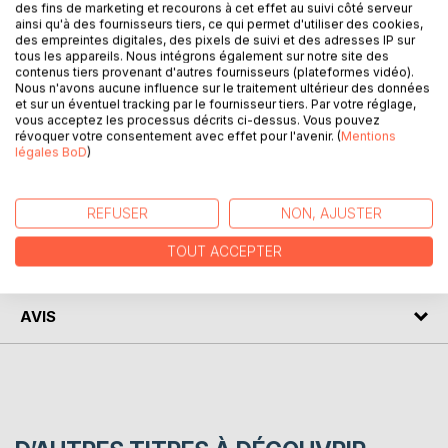
des fins de marketing et recourons à cet effet au suivi côté serveur
ainsi qu'à des fournisseurs tiers, ce qui permet d'utiliser des cookies,
Patrice REY est informaticien et formateur indépendant,
des empreintes digitales, des pixels de suivi et des adresses IP sur
diplômé en informatique et certifié Microsoft MCTS.
tous les appareils. Nous intégrons également sur notre site des
Passionné par les technologies Microsoft WPF, WCF, LINQ
contenus tiers provenant d'autres fournisseurs (plateformes vidéo).
et DirectX, spécialiste du langage C#, adepte des langages
Nous n'avons aucune influence sur le traitement ultérieur des données
et sur un éventuel tracking par le fournisseur tiers. Par votre réglage,
C++, Java et Python, programmeur passionné des API 3D,
vous acceptez les processus décrits ci-dessus. Vous pouvez
il vous fait partager sa passion pour le développement et la
révoquer votre consentement avec effet pour l'avenir. (
Mentions
programmation des applications au travers de cet ouvrage.
légales BoD
)
AUTEUR(S)
REFUSER
NON, AJUSTER
TOUT ACCEPTER
CRITIQUES PRESSE
AVIS