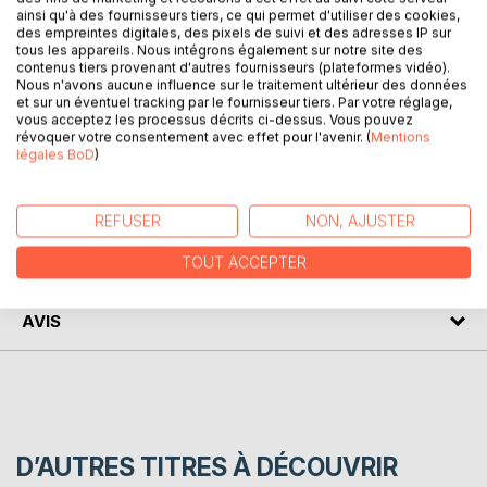
ainsi qu'à des fournisseurs tiers, ce qui permet d'utiliser des cookies,
Ce livre est conçu comme un manuel d'aide pratique
des empreintes digitales, des pixels de suivi et des adresses IP sur
d'informatique à destination des élèves de première et
tous les appareils. Nous intégrons également sur notre site des
contenus tiers provenant d'autres fournisseurs (plateformes vidéo).
deuxième années des classes préparatoires dans les
Nous n'avons aucune influence sur le traitement ultérieur des données
filières MP, PC, PSI et PT. Il est destiné aux étudiants
et sur un éventuel tracking par le fournisseur tiers. Par votre réglage,
souhaitant avoir une formation initiale à Python, en ne
vous acceptez les processus décrits ci-dessus. Vous pouvez
révoquer votre consentement avec effet pour l'avenir. (
Mentions
retenant que l'essentiel à connaître.
légales BoD
)
AUTEUR(S)
REFUSER
NON, AJUSTER
CRITIQUES PRESSE
TOUT ACCEPTER
AVIS
D’AUTRES TITRES À DÉCOUVRIR