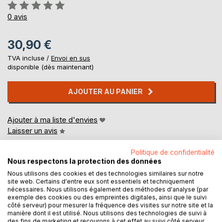
Évaluation:
0%
0
avis
30,90 €
TVA incluse /
Envoi en sus
disponible (dès maintenant)
AJOUTER AU PANIER
Ajouter à ma liste d'envies
Laisser un avis
Politique de confidentialité
Nous respectons la protection des données
Nous utilisons des cookies et des technologies similaires sur notre
site web. Certains d'entre eux sont essentiels et techniquement
nécessaires. Nous utilisons également des méthodes d'analyse (par
exemple des cookies ou des empreintes digitales, ainsi que le suivi
côté serveur) pour mesurer la fréquence des visites sur notre site et la
DESCRIPTION
manière dont il est utilisé. Nous utilisons des technologies de suivi à
des fins de marketing et recourons à cet effet au suivi côté serveur