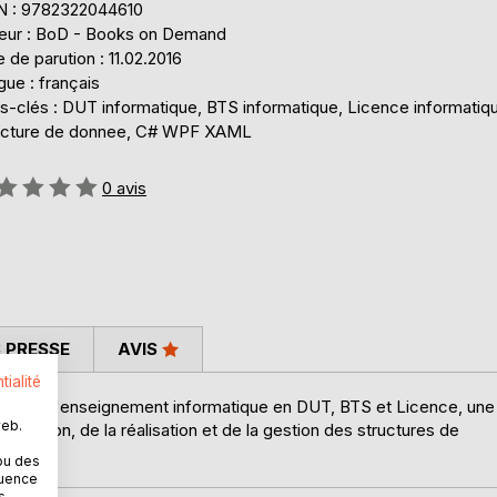
N : 9782322044610
teur : BoD - Books on Demand
 de parution : 11.02.2016
ue : français
s-clés : DUT informatique, BTS informatique, Licence informatiq
ucture de donnee, C# WPF XAML
uation:
0
avis
 PRESSE
AVIS
tialité
maine de l'enseignement informatique en DUT, BTS et Licence, une
web.
ption, de la réalisation et de la gestion des structures de
ou des
quence
s