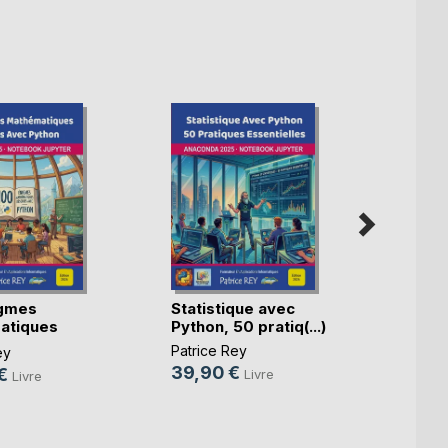
igmes
Statistique avec
Géomé
atiques
Python, 50 pratiq(...)
trian
(...)
(...)
Patrice Rey
ey
Patric
39,90 €
€
39,9
Livre
Livre