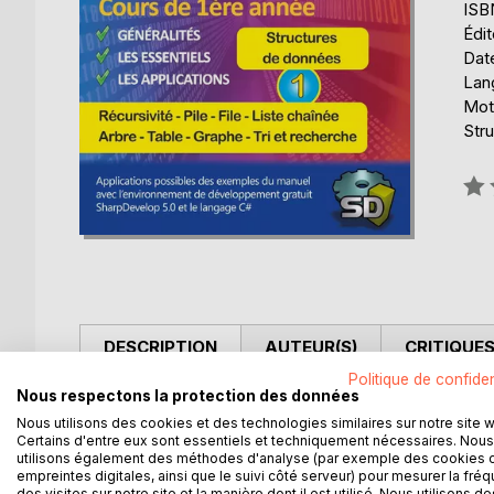
ISB
Édi
Date
Lang
Mot
Str
Éval
0%
DESCRIPTION
AUTEUR(S)
CRITIQUES
Politique de confiden
Nous respectons la protection des données
Ce livre a pour objectif de proposer, dans le do
Nous utilisons des cookies et des technologies similaires sur notre site 
approche pédagogique en programmation de la conce
Certains d'entre eux sont essentiels et techniquement nécessaires. Nous
données.
utilisons également des méthodes d'analyse (par exemple des cookies 
empreintes digitales, ainsi que le suivi côté serveur) pour mesurer la fré
des visites sur notre site et la manière dont il est utilisé. Nous utilisons de