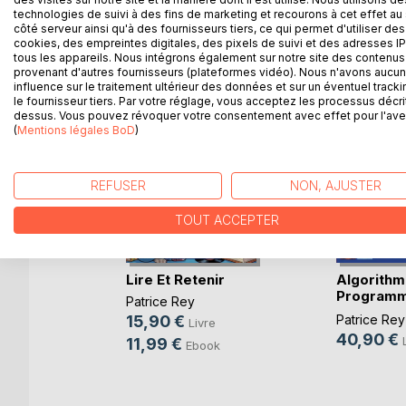
technologies de suivi à des fins de marketing et recourons à cet effet au 
côté serveur ainsi qu'à des fournisseurs tiers, ce qui permet d'utiliser des
D’AUTRES TITRES À D
cookies, des empreintes digitales, des pixels de suivi et des adresses IP
tous les appareils. Nous intégrons également sur notre site des contenus 
provenant d'autres fournisseurs (plateformes vidéo). Nous n'avons aucu
influence sur le traitement ultérieur des données et sur un éventuel tracki
le fournisseur tiers. Par votre réglage, vous acceptez les processus décri
dessus. Vous pouvez révoquer votre consentement avec effet pour l'aven
(
Mentions légales BoD
)
REFUSER
NON, AJUSTER
TOUT ACCEPTER
ions
Lire Et Retenir
Algorithm
Programm
Patrice Rey
Class(...)
15,90 €
Patrice Rey
Livre
40,90 €
e
11,99 €
Ebook
ok