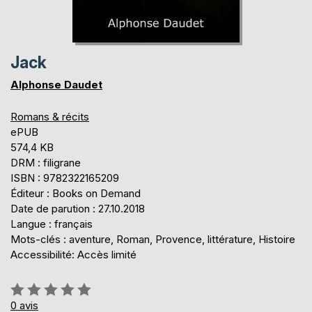
Jack
Alphonse Daudet
Romans & récits
ePUB
574,4 KB
DRM : filigrane
ISBN : 9782322165209
Éditeur : Books on Demand
Date de parution : 27.10.2018
Langue : français
Mots-clés : aventure, Roman, Provence, littérature, Histoire
Accessibilité: Accès limité
Évaluation:
0%
0
avis