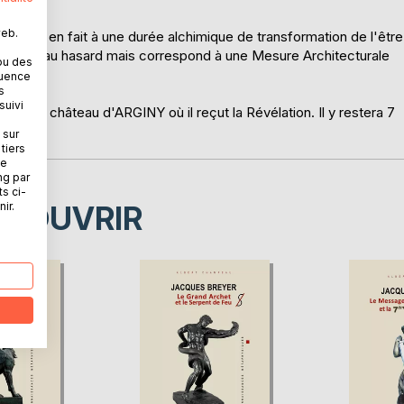
web.
espond en fait à une durée alchimique de transformation de l'être
 pas due au hasard mais correspond à une Mesure Architecturale
ou des
.
quence
s
suivi
r au château d'ARGINY où il reçut la Révélation. Il y restera 7
 sur
tiers
ne
ng par
ts ci-
ir.
ÉCOUVRIR