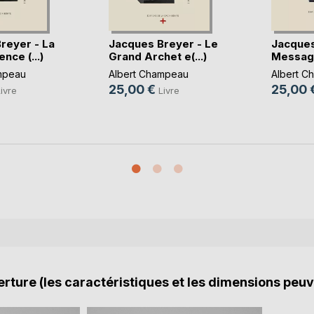
reyer - La
Jacques Breyer - Le
Jacques
nce (...)
Grand Archet e(...)
Message 
mpeau
Albert Champeau
Albert C
25,00 €
25,00 
ivre
Livre
rture (les caractéristiques et les dimensions peuv