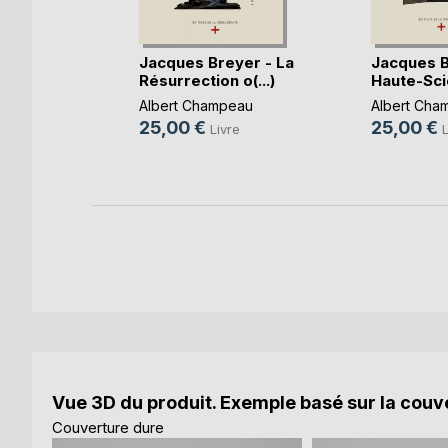
iel avec
Jacques Breyer - La
Jacques B
Résurrection o(...)
Haute-Scie
Albert Champeau
Albert Cha
25,00 €
25,00 €
e
Livre
L
k
Vue 3D du produit. Exemple basé sur la couve
Couverture dure