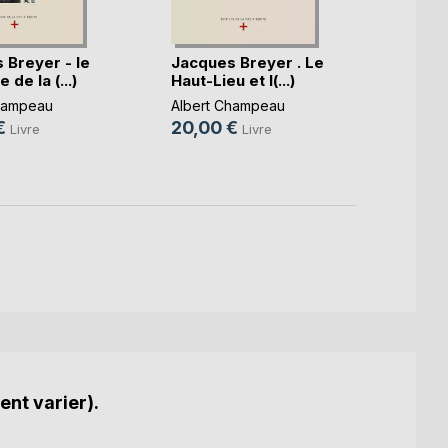
 Breyer - le
Jacques Breyer . Le
Le Co
de la (...)
Haut-Lieu et l(...)
Alber
hampeau
Albert Champeau
19,0
€
20,00 €
Livre
Livre
ent varier).