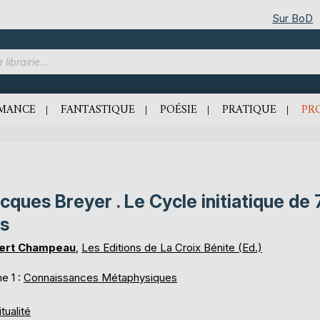
Sur BoD
MANCE
FANTASTIQUE
POÉSIE
PRATIQUE
PR
cques Breyer . Le Cycle initiatique de 
s
ert Champeau
,
Les Editions de La Croix Bénite (Ed.)
e 1 :
Connaissances Métaphysiques
itualité