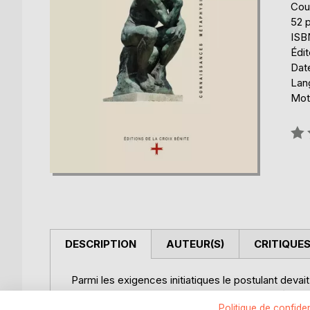
Cou
52 
ISB
Édit
Date
Lang
Mots
Éval
0%
DESCRIPTION
AUTEUR(S)
CRITIQUES
Parmi les exigences initiatiques le postulant devait
sur la montagne, dans une cellule de monastère, o
Politique de confiden
des Rémouleurs et autres Ménestrels.