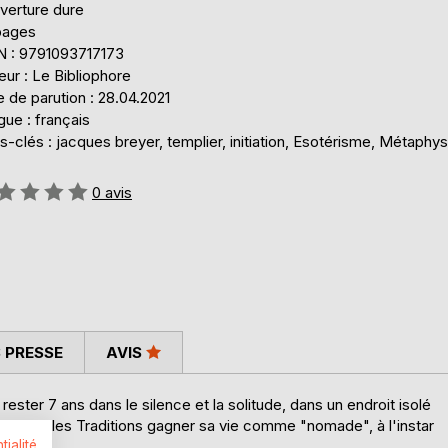
verture dure
pages
N : 9791093717173
eur : Le Bibliophore
 de parution : 28.04.2021
ue : français
-clés : jacques breyer, templier, initiation, Esotérisme, Métaphy
uation:
0
avis
 PRESSE
AVIS
 rester 7 ans dans le silence et la solitude, dans un endroit isolé
u selon les Traditions gagner sa vie comme "nomade", à l'instar
tialité