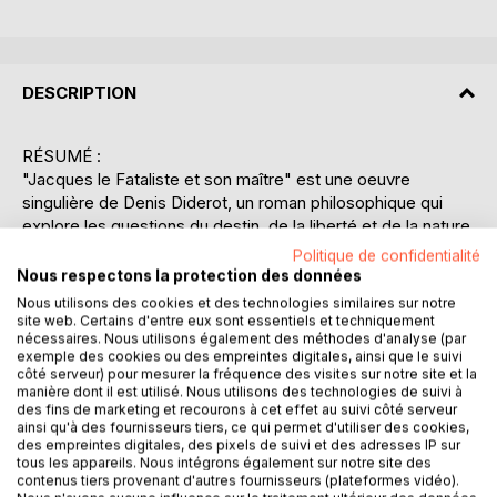
DESCRIPTION
RÉSUMÉ :
"Jacques le Fataliste et son maître" est une oeuvre
singulière de Denis Diderot, un roman philosophique qui
explore les questions du destin, de la liberté et de la nature
humaine. Le récit suit les conversations entre Jacques, un
Politique de confidentialité
valet fataliste, et son maître, au cours de leurs voyages.
Nous respectons la protection des données
Jacques, convaincu que tout est écrit d'avance, raconte à
Nous utilisons des cookies et des technologies similaires sur notre
son maître l'histoire de ses amours, mais se trouve
site web. Certains d'entre eux sont essentiels et techniquement
nécessaires. Nous utilisons également des méthodes d'analyse (par
constamment interrompu par des événements imprévus et
exemple des cookies ou des empreintes digitales, ainsi que le suivi
des personnages secondaires qui enrichissent le récit. Ce
côté serveur) pour mesurer la fréquence des visites sur notre site et la
roman est un labyrinthe narratif où Diderot joue avec la
manière dont il est utilisé. Nous utilisons des technologies de suivi à
des fins de marketing et recourons à cet effet au suivi côté serveur
structure traditionnelle du roman en intégrant des
ainsi qu'à des fournisseurs tiers, ce qui permet d'utiliser des cookies,
digressions, des récits enchâssés et des commentaires
des empreintes digitales, des pixels de suivi et des adresses IP sur
métanarratifs. Les dialogues entre Jacques et son maître
tous les appareils. Nous intégrons également sur notre site des
sont à la fois philosophiques et humoristiques, abordant
contenus tiers provenant d'autres fournisseurs (plateformes vidéo).