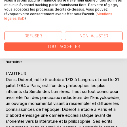
Nous n'avons aucune influence sur le traitement ultérieur des données
des thèmes tels que le libre arbitre, la morale, et la
et sur un éventuel tracking par le fournisseur tiers. Par votre réglage,
condition humaine. Diderot utilise ces échanges pour
vous acceptez les processus décrits ci-dessus. Vous pouvez
critiquer la société de son temps et pour stimuler la
révoquer votre consentement avec effet pour l'avenir. (
Mentions
légales BoD
)
réflexion du lecteur sur les notions de destin et de liberté.
L'oeuvre, bien que commencée en 1765, n'a été publiée
qu'après la mort de Diderot, reflétant son caractère avant-
REFUSER
NON, AJUSTER
gardiste et son défi aux conventions littéraires de l'époque.
Avec une écriture dynamique et une structure innovante,
TOUT ACCEPTER
"Jacques le Fataliste et son maître" reste une exploration
audacieuse et intemporelle des complexités de l'existence
humaine.
L'AUTEUR :
Denis Diderot, né le 5 octobre 1713 à Langres et mort le 31
juillet 1784 à Paris, est l'un des philosophes les plus
influents du Siècle des Lumières. Il est surtout connu pour
avoir été l'un des principaux rédacteurs de l'Encyclopédie,
un ouvrage monumental visant à rassembler et diffuser les
connaissances de l'époque. Diderot a étudié à Paris et a
d'abord envisagé une carrière ecclésiastique avant de
s'orienter vers la littérature et la philosophie. Ses écrits