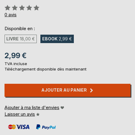
Évaluation:
0%
0
avis
Disponible en :
LIVRE
18,00 €
EBOOK
2,99 €
2,99 €
TVA incluse
Téléchargement disponible dès maintenant
AJOUTER AU PANIER
Ajouter à ma liste d'envies
Laisser un avis