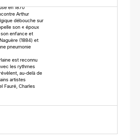
ouse en 1870
ncontre Arthur
elgique débouche sur
appelle son « époux
e son enfance et
 Naguère (1884) et
d'une pneumonie
rlaine est reconnu
 avec les rythmes
révèlent, au-delà de
ains artistes
l Fauré, Charles