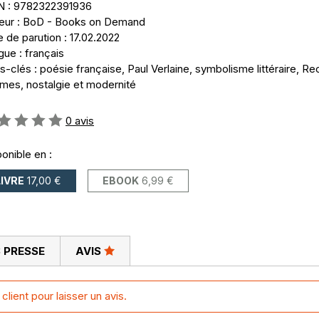
N : 9782322391936
teur : BoD - Books on Demand
 de parution : 17.02.2022
ue : français
-clés : poésie française, Paul Verlaine, symbolisme littéraire, Re
mes, nostalgie et modernité
uation:
0
avis
onible en :
LIVRE
17,00 €
EBOOK
6,99 €
 PRESSE
AVIS
lient pour laisser un avis.
l Verlaine, publié pour la première fois en 1884. Ce recueil se
t poète français né à Metz (Moselle) le 30 mars 18444 et mort à Pa
, reflétant les différentes phases de la vie et de la carrière de