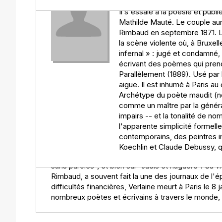
18965.
Verlaine. Les poèmes explorent des thèmes tels que l
Il s'essaie à la poésie et pub
en avant la musicalité et la sensibilité qui caracté
Mathilde Mauté. Le couple aura
plus classiques, Verlaine joue avec les sonorités
Rimbaud en septembre 1871. L
empreinte de mélancolie et de douceur. Le recueil
la scène violente où, à Bruxell
perspective différente sur le passage du temps e
infernal » : jugé et condamné,
un témoignage de la transition du poète vers une ma
écrivant des poèmes qui prend
recueil est une invitation à la réflexion et à l'ém
Parallèlement (1889). Usé par l
riche et complexe de Verlaine.
aiguë. Il est inhumé à Paris au 
Archétype du poète maudit (no
L'AUTEUR :
comme un maître par la générat
Paul Verlaine, né le 30 mars 1844 à Metz, est l'un
impairs -- et la tonalité de n
XIXe siècle. Après des études à Paris, il se lance 
l'apparente simplicité formelle
passionnée. Verlaine est souvent associé au mouve
contemporains, des peintres i
romantisme. Son oeuvre se caractérise par une gra
Koechlin et Claude Debussy, q
mêlant simplicité et profondeur. Parmi ses oeuvre
sans paroles", et bien sûr "Jadis et naguère". Sa 
Rimbaud, a souvent fait la une des journaux de l
difficultés financières, Verlaine meurt à Paris le 8 
nombreux poètes et écrivains à travers le monde, et 