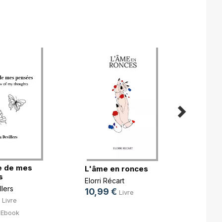
e de mes
Tant q
L'âme en ronces
s
brille
Elorri Récart
llers
Ibtiss
10,99 €
Livre
14,9
Livre
9,99
Ebook