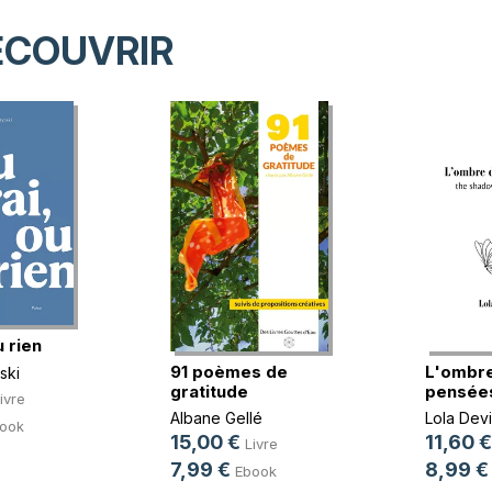
ÉCOUVRIR
u rien
91 poèmes de
L'ombr
ski
gratitude
pensée
ivre
Albane Gellé
Lola Devi
ook
15,00 €
11,60 €
Livre
7,99 €
8,99 €
Ebook