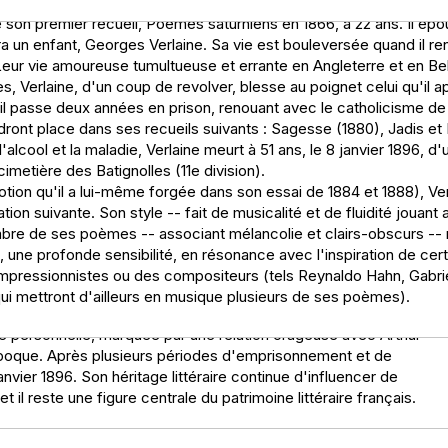
a nostalgie, l'amour, la nature, et la spiritualité, tout en mettant
lie son premier recueil, Poèmes saturniens en 1866, à 22 ans. Il ép
risent l'oeuvre de Verlaine. À travers des vers libres et des formes
 un enfant, Georges Verlaine. Sa vie est bouleversée quand il re
 et les rythmes pour créer une atmosphère unique, souvent
eur vie amoureuse tumultueuse et errante en Angleterre et en B
 est divisé en plusieurs sections, chacune offrant une
es, Verlaine, d'un coup de revolver, blesse au poignet celui qu'il 
t les souvenirs. "Jadis et naguère" est souvent considéré comme
 il passe deux années en prison, renouant avec le catholicisme d
turité artistique, où l'influence du symbolisme se fait sentir. Ce
ront place dans ses recueils suivants : Sagesse (1880), Jadis et
otion, permettant au lecteur de s'immerger dans l'univers poétique
'alcool et la maladie, Verlaine meurt à 51 ans, le 8 janvier 1896, 
cimetière des Batignolles (11e division).
tion qu'il a lui-même forgée dans son essai de 1884 et 1888), Ve
ion suivante. Son style -- fait de musicalité et de fluidité jouant
 des poètes les plus emblématiques de la littérature française du
ombre de ses poèmes -- associant mélancolie et clairs-obscurs -- 
dans une carrière littéraire marquée par une vie tumultueuse et
, une profonde sensibilité, en résonance avec l'inspiration de cert
ment symboliste, bien qu'il ait également été influencé par le
mpressionnistes ou des compositeurs (tels Reynaldo Hahn, Gabrie
nde musicalité et un usage innovant de la langue française,
ui mettront d'ailleurs en musique plusieurs de ses poèmes).
s les plus célèbres, on trouve "Les Fêtes galantes", "Romances
vie personnelle, marquée par une relation orageuse avec Arthur
'époque. Après plusieurs périodes d'emprisonnement et de
janvier 1896. Son héritage littéraire continue d'influencer de
il reste une figure centrale du patrimoine littéraire français.