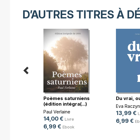
D’AUTRES TITRES À D
Poèmes saturniens
Du vrai, o
(édition intégra(...)
Eva Raczyn
Paul Verlaine
13,99 €
L
ée
14,00 €
Livre
6,99 €
Eb
6,99 €
Ebook